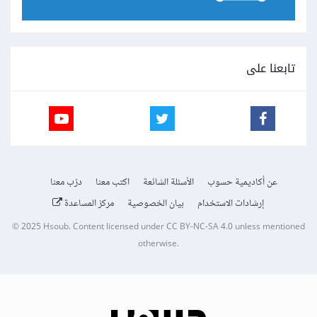
تابعنا على
عن أكاديمية حسوب
الأسئلة الشائعة
اكتب معنا
درّب معنا
إرشادات الاستخدام
بيان الخصوصية
مركز المساعدة
© 2025
Hsoub
.
Content licensed under
CC BY-NC-SA 4.0
unless mentioned
otherwise.