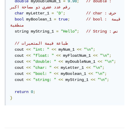
double
 myDoubleNum_1 
=
9.98
;
// double : 
رقم عدد عشري ذو مساحة اكبر
// char : حرف
;
'D'
=
 myLetter_1 
char
// bool : قيمة 
;
true
=
 myBoolean_1 
bool
منطقية
// String : نص
;
"Hello"
=
  string myString_1 
// طباعة قيمة المتعيرات
  cout 
<<
"int: "
<<
 myNum_1 
<<
"\n"
;
  cout 
<<
"float: "
<<
 myFloatNum_1 
<<
"\n"
;
  cout 
<<
"double: "
<<
 myDoubleNum_1 
<<
"\n"
;
  cout 
<<
"char: "
<<
 myLetter_1 
<<
"\n"
;
  cout 
<<
"bool: "
<<
 myBoolean_1 
<<
"\n"
;
  cout 
<<
"string: "
<<
 myString_1 
<<
"\n"
;
return
0
;
}