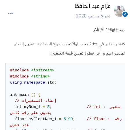
عزام عبد الحافظ
نشر
5 سبتمبر 2020
مرحبًا
@Ali Ali19
,
لإنشاء متغير في ++C يحب اولاً تحديد نوع البيانات للمتغير , إعطاء
المتعير اسم و آخر خطوة تعيين قيمة للمتغير :
#include
<iostream>
#include
<string>
using
namespace
 std
;
int
 main 
()
{
// إنشاء المتغيرات
// int : متغير 
;
5
=
 myNum_1 
int
يحتوي على رقم كامل
// float : رقم 
;
5.99
=
 myFloatNum_1 
float
عدد عشري