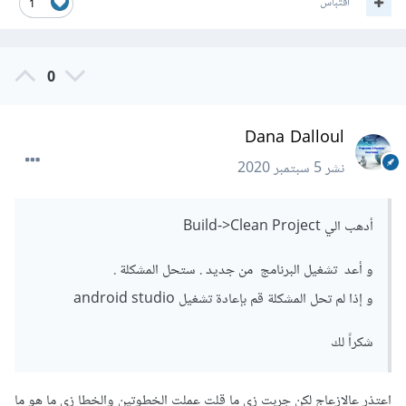
اقتباس
1
0
Dana Dalloul
نشر
5 سبتمبر 2020
أدهب الي Build->Clean Project
و أعد تشغيل البرنامج من جديد . ستحل المشكلة .
و إذا لم تحل المشكلة قم بإعادة تشغيل android studio
شكراً لك
اعتذر عالازعاج لكن جربت زي ما قلت عملت الخطوتين والخطا زي ما هو ما