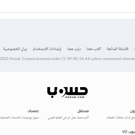
الأسئلة الشائعة
اكتب معنا
درّب معنا
إرشادات الاستخدام
بيان الخصوصية
 2025
Hsoub
.
Content licensed under
CC BY-NC-SA 4.0
unless mentioned otherwi