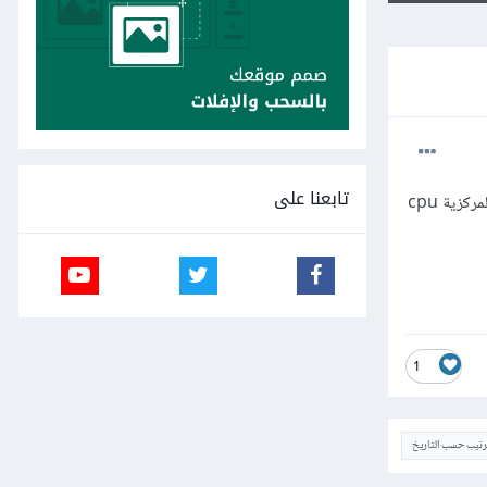
تابعنا على
انا اريد ان اعرف محتوى هذه الدورة يعني ماذا سوف أتعلم هل سأتعلم لغة assembly أو لغة التجميع و وحدة المعالج المركزية cpu
1
ترتيب حسب التاريخ