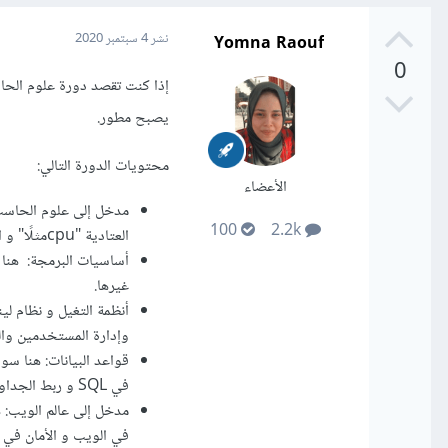
Yomna Raouf
نشر
4 سبتمبر 2020
0
إذا كنت تقصد دورة علوم الح
يصبح مطور.
محتويات الدورة التالي:
الأعضاء
100
2.2k
العتادية "cpuمثلًا" و التفكير المنطقي و الخوارزميات و كيفية حل المشكلات و غيرها.
غيرها.
أنظمة التغيل و نظام لي
وإدارة المستخدمين وال
قواعد البيانات: هنا سوف
في SQL و ربط الجداول و غيرها.
مدخل إلى عالم الويب: 
في الويب و الأمان في 