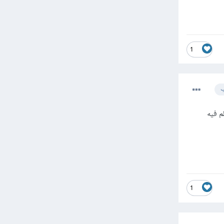
1
ب
لم فيه
1