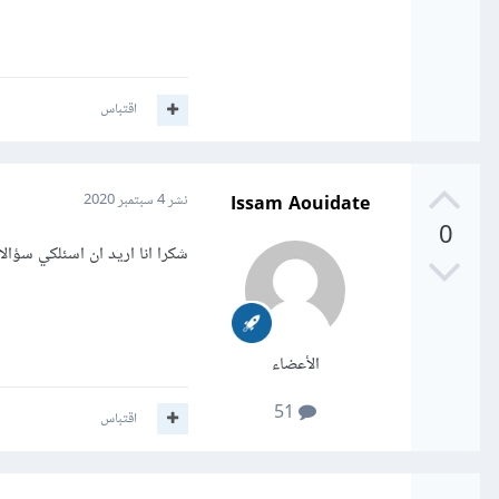
اقتباس
Issam Aouidate
نشر
4 سبتمبر 2020
0
شكرا انا اريد ان اسئلكي سؤالا
الأعضاء
51
اقتباس