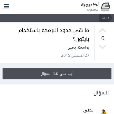
بايثون
ما هي حدود البرمجة باستخدام
بايثون؟
0
بواسطة يحيى
27 أغسطس 2015
أجب على هذا السؤال
السؤال
يحيى