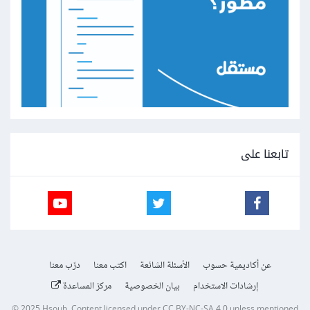
تابعنا على
عن أكاديمية حسوب
الأسئلة الشائعة
اكتب معنا
درّب معنا
إرشادات الاستخدام
بيان الخصوصية
مركز المساعدة
© 2025
Hsoub
.
Content licensed under
CC BY-NC-SA 4.0
unless mentioned