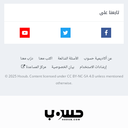
تابعنا على
عن أكاديمية حسوب
الأسئلة الشائعة
اكتب معنا
درّب معنا
إرشادات الاستخدام
بيان الخصوصية
مركز المساعدة
© 2025
Hsoub
.
Content licensed under
CC BY-NC-SA 4.0
unless mentioned
otherwise.