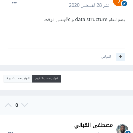
نشر
28 أغسطس 2020
بنفع اتعلم data structure و c#بنفس الوقت
اقتباس
الترتيب حسب التقييم
الترتيب حسب التاريخ
0
مصطفى القباني