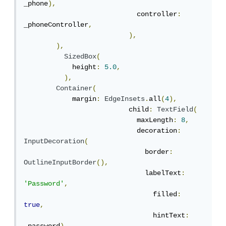
_phone
),
                            controller
:
_phoneController
,
),
),
SizedBox
(
            height
:
5.0
,
),
Container
(
            margin
:
EdgeInsets
.
all
(
4
),
                          child
:
TextField
(
                            maxLength
:
8
,
                            decoration
:
InputDecoration
(
                              border
:
OutlineInputBorder
(),
                              labelText
:
'Password'
,
                                filled
:
true
,
                                hintText
: