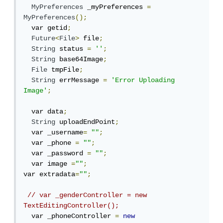
MyPreferences
 _myPreferences 
=
MyPreferences
();
  var getid
;
Future
<
File
>
 file
;
String
 status 
=
''
;
String
 base64Image
;
File
 tmpFile
;
String
 errMessage 
=
'Error Uploading 
Image'
;
  var data
;
String
 uploadEndPoint
;
  var _username
=
""
;
  var _phone 
=
""
;
  var _password 
=
""
;
  var image 
=
""
;
var extradata
=
""
;
// var _genderController = new 
TextEditingController();
  var _phoneController 
=
new