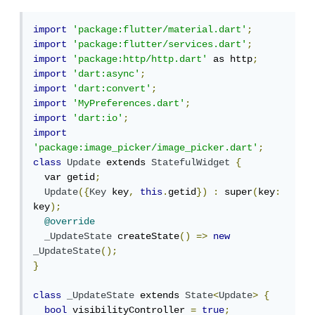
import
'package:flutter/material.dart'
;
import
'package:flutter/services.dart'
;
import
'package:http/http.dart'
 as http
;
import
'dart:async'
;
import
'dart:convert'
;
import
'MyPreferences.dart'
;
import
'dart:io'
;
import
'package:image_picker/image_picker.dart'
;
class
Update
 extends 
StatefulWidget
{
  var getid
;
Update
({
Key
 key
,
this
.
getid
})
:
 super
(
key
:
key
);
@override
_UpdateState
 createState
()
=>
new
_UpdateState
();
}
class
_UpdateState
 extends 
State
<
Update
>
{
bool
 visibilityController 
=
true
;