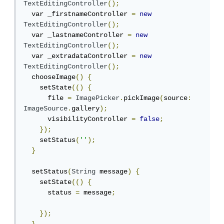
TextEditingController
();
  var _firstnameController 
=
new
TextEditingController
();
  var _lastnameController 
=
new
TextEditingController
();
  var _extradataController 
=
new
TextEditingController
();
  chooseImage
()
{
    setState
(()
{
      file 
=
ImagePicker
.
pickImage
(
source
:
ImageSource
.
gallery
);
      visibilityController 
=
false
;
});
    setStatus
(
''
);
}
  setStatus
(
String
 message
)
{
    setState
(()
{
      status 
=
 message
;
});