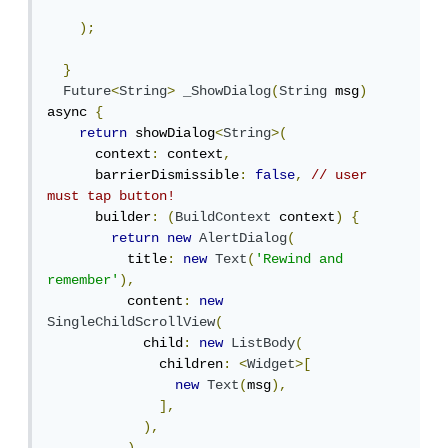
);
}
Future
<
String
>
_ShowDialog
(
String
 msg
)
async 
{
return
 showDialog
<
String
>(
      context
:
 context
,
      barrierDismissible
:
false
,
// user 
must tap button!
      builder
:
(
BuildContext
 context
)
{
return
new
AlertDialog
(
          title
:
new
Text
(
'Rewind and 
remember'
),
          content
:
new
SingleChildScrollView
(
            child
:
new
ListBody
(
              children
:
<
Widget
>[
new
Text
(
msg
),
],
),