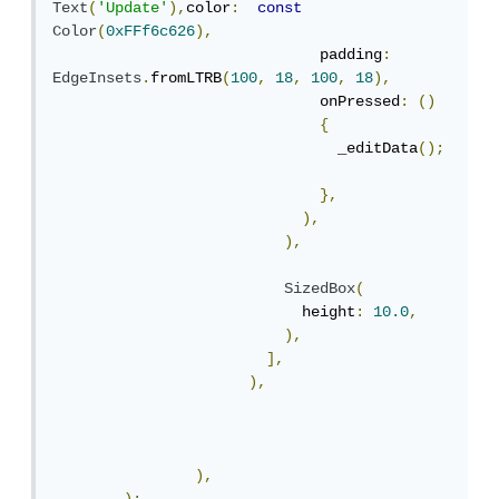
Text
(
'Update'
),
color
:
const
Color
(
0xFFf6c626
),
                              padding
:
EdgeInsets
.
fromLTRB
(
100
,
18
,
100
,
18
),
                              onPressed
:
()
{
                                _editData
();
},
),
),
SizedBox
(
                            height
:
10.0
,
),
],
),
),