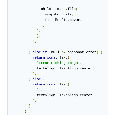
              child
:
Image
.
file
(
                snapshot
.
data
,
                fit
:
BoxFit
.
cover
,
),
),
),
);
}
else
if
(
null 
!=
 snapshot
.
error
)
{
return
const
Text
(
'Error Picking Image'
,
            textAlign
:
TextAlign
.
center
,
);
}
else
{
return
const
Text
(
''
,
            textAlign
:
TextAlign
.
center
,
);
}
},