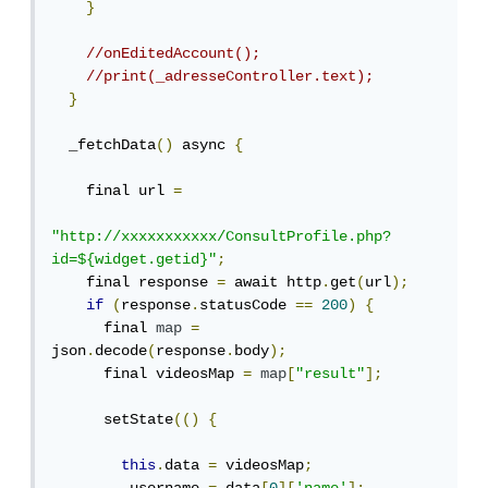
}
//onEditedAccount();
//print(_adresseController.text);
}
  _fetchData
()
 async 
{
    final url 
=
"http://xxxxxxxxxxx/ConsultProfile.php?
id=${widget.getid}"
;
    final response 
=
 await http
.
get
(
url
);
if
(
response
.
statusCode 
==
200
)
{
      final 
map
=
json
.
decode
(
response
.
body
);
      final videosMap 
=
map
[
"result"
];
      setState
(()
{
this
.
data 
=
 videosMap
;