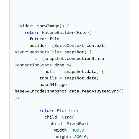
}
Widget
 showImage
()
{
return
FutureBuilder
<
File
>(
      future
:
 file
,
      builder
:
(
BuildContext
 context
,
AsyncSnapshot
<
File
>
 snapshot
)
{
if
(
snapshot
.
connectionState 
==
ConnectionState
.
done 
&&
            null 
!=
 snapshot
.
data
)
{
          tmpFile 
=
 snapshot
.
data
;
          base64Image 
=
base64Encode
(
snapshot
.
data
.
readAsBytesSync
()
);
return
Flexible
(
            child
:
Card
(
              child
:
SizedBox
(
                width
:
400.0
,
                height
:
300.0
,