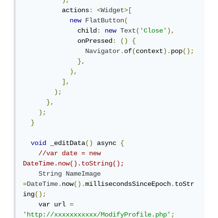
),
          actions
:
<
Widget
>[
new
FlatButton
(
              child
:
new
Text
(
'Close'
),
              onPressed
:
()
{
Navigator
.
of
(
context
).
pop
();
},
),
],
);
},
);
}
void
 _editData
()
 async 
{
//var date = new 
DateTime.now().toString();
String
NameImage
=
DateTime
.
now
().
millisecondsSinceEpoch
.
toStr
ing
();
    var url 
=
'http://xxxxxxxxxxx/ModifyProfile.php'
;