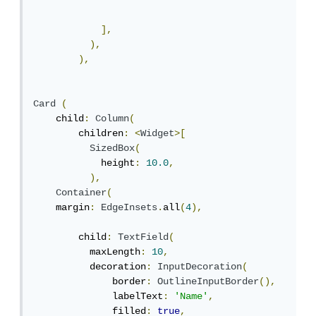
],
),
),
Card
(
    child
:
Column
(
        children
:
<
Widget
>[
SizedBox
(
            height
:
10.0
,
),
Container
(
    margin
:
EdgeInsets
.
all
(
4
),
        child
:
TextField
(
          maxLength
:
10
,
          decoration
:
InputDecoration
(
              border
:
OutlineInputBorder
(),
              labelText
:
'Name'
,
              filled
:
true
,