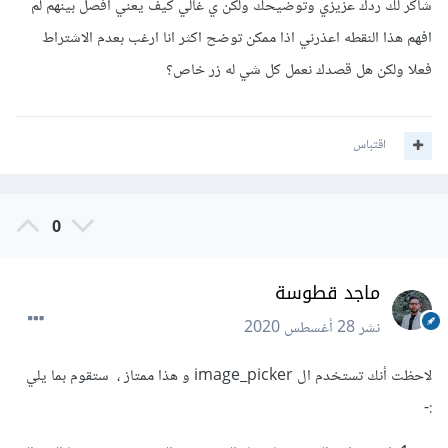
شاكر لك ردك عزيزي وتوضيحك ولكن ي غالي كيف يعني افصل بينهم لم
  onChanged
:
(
name
)
{
   setState
(){
افهم هذا النقطه اعذرني اذا ممكن توضح اكثر انا ارغب بعدم الاشتراط
     _name 
=
 name 
;
فعلا ولكن هل قصدك نعمل كل شي له زر خاص؟
}
},
);
اقتباس
بحيث تقوم هذه الخاصية بتغير قيمة المتغير _name فور قيام
المستخدم بتعديل القيمة داخل الحقل .
و في كبسة update تقوم بتعديل البيانات التي تم تعديلها ، و التي
0
تم تعدل تبقى كما هي .
ملاحظة: هناك أكثر من طريقة لتحديث بيانات المستخدم و هذه
ماجد قطوسة
واحدة منهم و انا استخدمها في معظم الأحيان ،
نشر
28 أغسطس 2020
بالنسبة للصورة
لاحظت أنك تستخدم ال image_picker و هذا ممتاز ، ستقوم بما يلي
يجب أن تفصل بين الصورة و الحقول ، بحيث عندما يحدث
:-
المستخدم الصورة الخاصة به يتم تحديها مباشرة في قاعدة البيانات