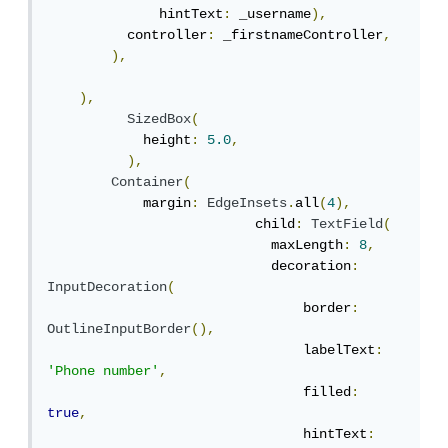
              hintText
:
 _username
),
          controller
:
 _firstnameController
,
),
),
SizedBox
(
            height
:
5.0
,
),
Container
(
            margin
:
EdgeInsets
.
all
(
4
),
                          child
:
TextField
(
                            maxLength
:
8
,
                            decoration
:
InputDecoration
(
                                border
:
OutlineInputBorder
(),
                                labelText
:
'Phone number'
,
                                filled
:
true
,
                                hintText
: