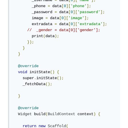
        _username 
=
 data
[
0
][
'name'
];
        _phone 
=
 data
[
0
][
'phone'
];
        _password 
=
 data
[
0
][
'password'
];
        image 
=
 data
[
0
][
'image'
];
        extradata 
=
 data
[
0
][
'extradata'
];
//  _gender = data[0]['gender'];
        print
(
data
);
});
}
}
@override
void
 initState
()
{
    super
.
initState
();
    _fetchData
();
}
@override
Widget
 build
(
BuildContext
 context
)
{
return
new
Scaffold
(