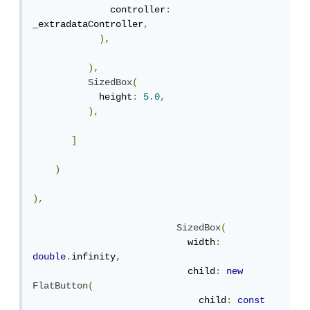
              controller
:
_extradataController
,
),
),
SizedBox
(
            height
:
5.0
,
),
]
)
),
SizedBox
(
                            width
:
double
.
infinity
,
                            child
:
new
FlatButton
(
                              child
:
const