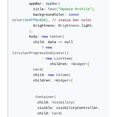
        appBar
:
AppBar
(
          title
:
Text
(
"Update Profile"
),
          backgroundColor
:
const
Color
(
0xFFf6c626
),
// status bar color
          brightness
:
Brightness
.
light
,
),
        body
:
new
Center
(
          child
:
 data 
==
 null

?
new
CircularProgressIndicator
()
:
new
ListView
(
                  children
:
<
Widget
>[
Card
(
          child
:
new
Column
(
          children
:
<
Widget
>[
Container
(
            child
:
Visibility
(
            visible
:
 visibilityController
,
            child
:
Card
(