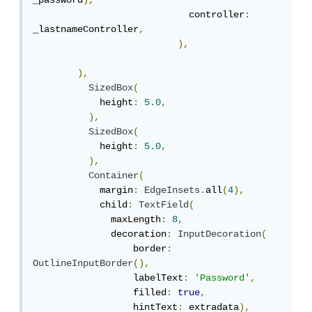
_password
),
                            controller
:
_lastnameController
,
),
),
SizedBox
(
            height
:
5.0
,
),
SizedBox
(
            height
:
5.0
,
),
Container
(
            margin
:
EdgeInsets
.
all
(
4
),
            child
:
TextField
(
              maxLength
:
8
,
              decoration
:
InputDecoration
(
                  border
:
OutlineInputBorder
(),
                  labelText
:
'Password'
,
                  filled
:
true
,
                  hintText
:
 extradata
),