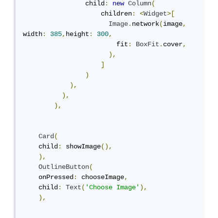
                child
:
new
Column
(
                    children
:
<
Widget
>[
Image
.
network
(
image
,
width
:
385
,
height
:
300
,
                        fit
:
BoxFit
.
cover
,
),
]
)
),
),
),
Card
(
    child
:
 showImage
(),
),
OutlineButton
(
    onPressed
:
 chooseImage
,
    child
:
Text
(
'Choose Image'
),
),