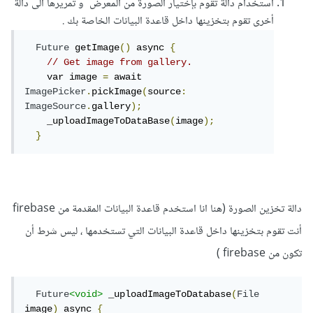
استخدام دالة تقوم بإختيار الصورة من المعرض و تمريرها الى دالة
ولا يشترط ان يحدث حقول الإدخال (أظن ان المشكلة لديك بسبب
أخرى تقوم بتخزينها داخل قاعدة البيانات الخاصة بك .
هذه النقطة )
Future
 getImage
()
 async 
{
// Get image from gallery.
شكراً لك .
    var image 
=
 await 
ImagePicker
.
pickImage
(
source
:
ImageSource
.
gallery
);
    _uploadImageToDataBase
(
image
);
}
دالة تخزين الصورة (هنا انا استخدم قاعدة البيانات المقدمة من firebase
أنت تقوم بتخزينها داخل قاعدة البيانات التي تستخدمها ، ليس شرط أن
تكون من firebase )
Future
<void>
 _uploadImageToDatabase
(
File
image
)
 async 
{