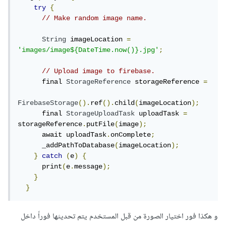
try
{
// Make random image name.
String
 imageLocation 
=
'images/image${DateTime.now()}.jpg'
;
// Upload image to firebase.
      final 
StorageReference
 storageReference 
=
FirebaseStorage
().
ref
().
child
(
imageLocation
);
      final 
StorageUploadTask
 uploadTask 
=
storageReference
.
putFile
(
image
);
      await uploadTask
.
onComplete
;
      _addPathToDatabase
(
imageLocation
);
}
catch
(
e
)
{
      print
(
e
.
message
);
}
}
و هكذا فور اختيار الصورة من قبل المستخدم يتم تحديثها فوراً داخل