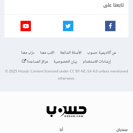
تابعنا على
عن أكاديمية حسوب
الأسئلة الشائعة
اكتب معنا
درّب معنا
إرشادات الاستخدام
بيان الخصوصية
مركز المساعدة
© 2025
Hsoub
.
Content licensed under
CC BY-NC-SA 4.0
unless mentioned
otherwise.