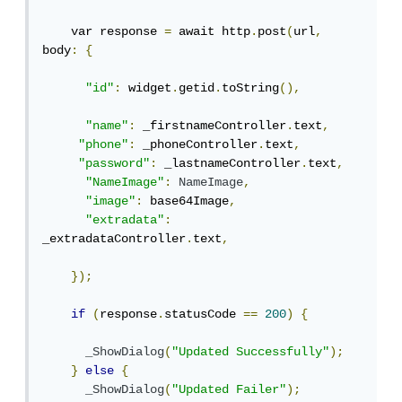
    var response 
=
 await http
.
post
(
url
,
body
:
{
"id"
:
 widget
.
getid
.
toString
(),
"name"
:
 _firstnameController
.
text
,
"phone"
:
 _phoneController
.
text
,
"password"
:
 _lastnameController
.
text
,
"NameImage"
:
NameImage
,
"image"
:
 base64Image
,
"extradata"
:
_extradataController
.
text
,
});
if
(
response
.
statusCode 
==
200
)
{
_ShowDialog
(
"Updated Successfully"
);
}
else
{
_ShowDialog
(
"Updated Failer"
);