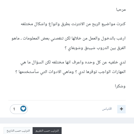
مرحبا
كثرت مواضيع الربح من الانترنت بطرق وانواع واشكال مختلفه
ارغب بالدخول والعمل من خلالها لكن تنقصني بعض المعلومات ، ماهو
الفرق بين الدروب شيبنق وشوبفاي ؟
لدي خلفيه عن كل وحده واعرف انها مختلفه لكن السؤال ما هي
المهارات الواجب توفرها لدي ؟ وماهي الادوات التي سآستخدمها ؟
وشكرا
اقتباس
1
الترتيب حسب التقييم
الترتيب حسب التاريخ