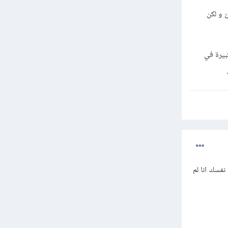
الشئ و لكن
بيرة في
نفسك انا لم