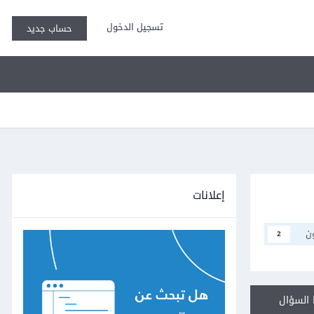
تسجيل الدخول
حساب جديد
إعلانات
ن
2
السؤال