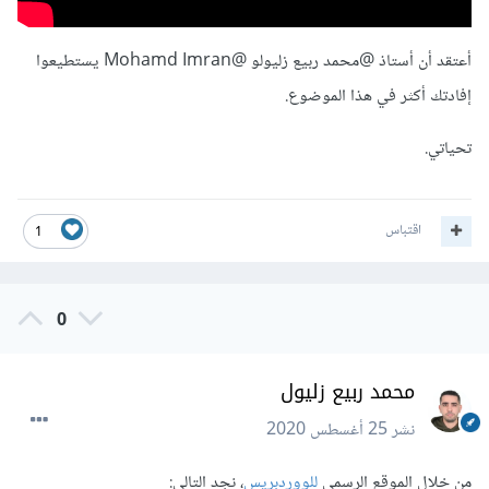
أعتقد أن أستاذ
@محمد ربيع زليول
و
@Mohamd Imran
يستطيعوا
إفادتك أكثر في هذا الموضوع.
تحياتي.
اقتباس
1
0
محمد ربيع زليول
نشر
25 أغسطس 2020
من خلال الموقع الرسمي
للووردبريس
، نجد التالي: