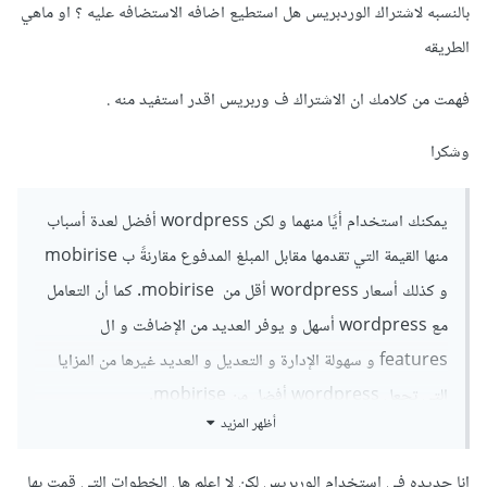
بالنسبه لاشتراك الوردبريس هل استطيع اضافه الاستضافه عليه ؟ او ماهي
الطريقه
فهمت من كلامك ان الاشتراك ف وربريس اقدر استفيد منه .
وشكرا
يمكنك استخدام أيًا منهما و لكن wordpress أفضل لعدة أسباب
منها القيمة التي تقدمها مقابل المبلغ المدفوع مقارنةً ب mobirise
و كذلك أسعار wordpress أقل من mobirise. كما أن التعامل
مع wordpress أسهل و يوفر العديد من الإضافت و ال
features و سهولة الإدارة و التعديل و العديد غيرها من المزايا
التي تجعل wordpress أفضل من mobirise.
أظهر المزيد
أما عن الاستضافة ف bluehost و hostGator كلاهما ممتازتان
يمكنك قراءة هذا
المقال
حيث توجد مقارنة بينهما يمكنك اختيار
انا جديده في استخدام الوربريس لكن لا اعلم هل الخطوات التي قمت بها