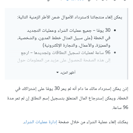
يمكن إلغاء منتجاتنا لاسترداد الأموال ضمن الأطر الزمنية التالية:
30 يومًا – جميع عمليات الشراء وعمليات التجديد
في الخطة (على سبيل المثال خطط المدون، والشخصية،
والمميّزة، والأعمال، والتجارة الإلكترونية)
96 ساعة لعمليات تسجيل النطاقات وتجديدها – ارجع
إلى هذه الصفحة للحصول على مزيد من المعلومات حول
عمليات إلغاء النطاقات
أظهر المزيد
30 يومًا من شراء خدمة النقل الموجَّه، أو بمجرد نقل الموقع
(أيهما يحدث أولاً)
إذن يمكن إسترداد مالك ما دام أنه لم يمر 30 يومًا على إشتراكك في
30 يومًا من شراء تراخيص البريد الإلكتروني الخاصة بـ G-
Suite والقوالب المميّزة
الخطة، ويمكن إسترجاع المال المتعلق بتسجيل إسم النطاق إن لم تمر مدة
تكون جلسات الدعم المدفوعة قابلة للاسترداد قبل الانتهاء
96 ساعة.
يمكنك إلغاء عملية الشراء من خلال صفحة
إدارة عمليات الشراء
.