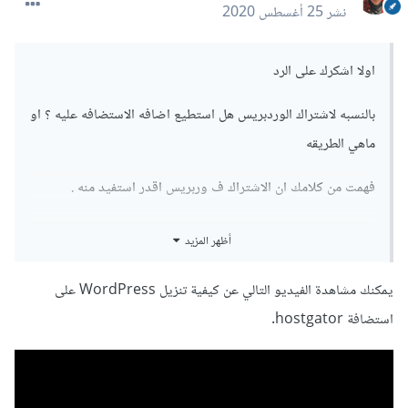
نشر
25 أغسطس 2020
اولا اشكرك على الرد
بالنسبه لاشتراك الوردبريس هل استطيع اضافه الاستضافه عليه ؟ او
ماهي الطريقه
فهمت من كلامك ان الاشتراك ف وربريس اقدر استفيد منه .
أظهر المزيد
يمكنك مشاهدة الفيديو التالي عن كيفية تنزيل WordPress على
استضافة hostgator.