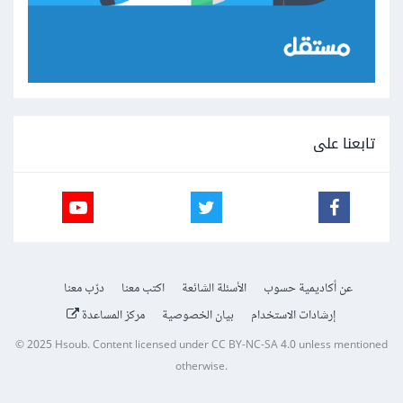
تابعنا على
عن أكاديمية حسوب
الأسئلة الشائعة
اكتب معنا
درّب معنا
إرشادات الاستخدام
بيان الخصوصية
مركز المساعدة
© 2025
Hsoub
.
Content licensed under
CC BY-NC-SA 4.0
unless mentioned
otherwise.