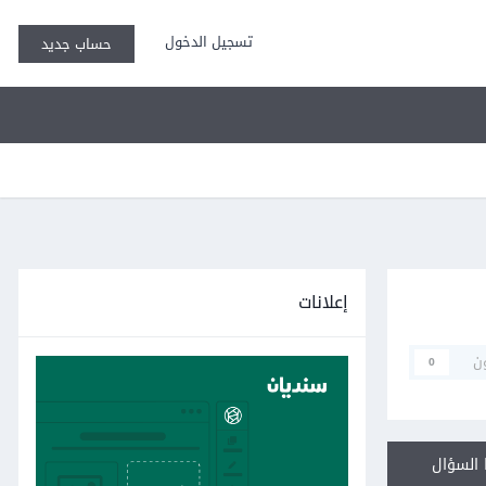
تسجيل الدخول
حساب جديد
إعلانات
ن
0
السؤال