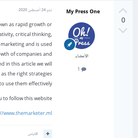
My Press One
نشر
24 أغسطس 2020
0
nown as rapid growth or
ity, critical thinking,
al marketing and is used
rowth of companies and
الأعضاء
d in this article we will
1
as the right strategies
o use them effectively.
u to follow this website
://www.themarketer.ml/
اقتباس