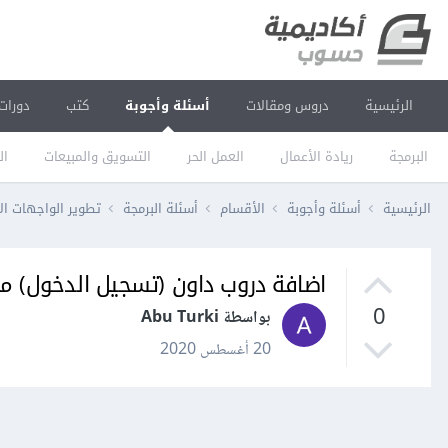
الرئيسية
دروس ومقالات
أسئلة وأجوبة
كتب
دورات
البرمجة
ريادة الأعمال
العمل الحر
التسويق والمبيعات
ال
الرئيسية
أسئلة وأجوبة
الأقسام
أسئلة البرمجة
تطوير الواجهات ال
اضافة دروب داون (تسجيل الدخول) م
0
بواسطة Abu Turki
20 أغسطس 2020