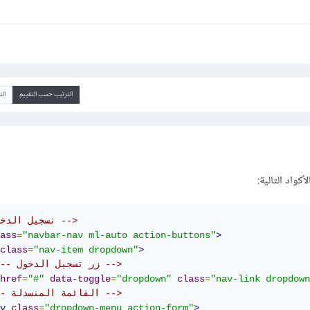
الترتيب حسب التقييم
ال
كواد التالية:
<!-- تسجيل الدخول -->
ass
=
"navbar-nav ml-auto action-buttons"
>
class
=
"nav-item dropdown"
>
<!-- زر تسجيل الدخول -->
href
=
"#"
data-toggle
=
"dropdown"
class
=
"nav-link dropdown
<!-- القائمة المنسدلة -->
v
class
=
"dropdown-menu action-form"
>