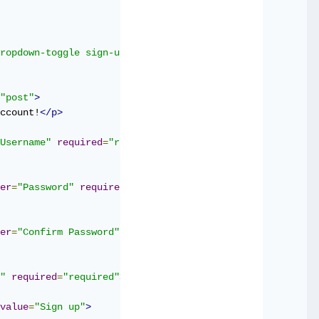
ropdown-toggle sign-up-btn"
>
Sign up
</a>
"post"
>
ccount!
</p>
Username"
required
=
"required"
>
er
=
"Password"
required
=
"required"
>
er
=
"Confirm Password"
required
=
"required"
>
"
required
=
"required"
>
 I accept the 
<a
href
=
"#"
>
Terms & 
value
=
"Sign up"
>