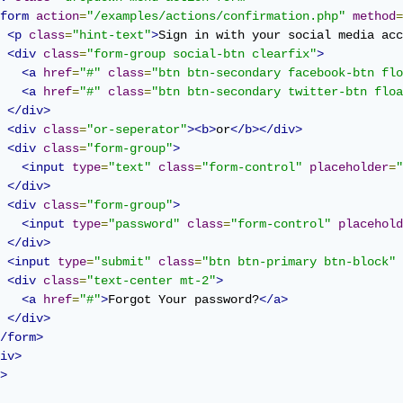
form
action
=
"/examples/actions/confirmation.php"
method
=
<p
class
=
"hint-text"
>
Sign in with your social media acc
<div
class
=
"form-group social-btn clearfix"
>
<a
href
=
"#"
class
=
"btn btn-secondary facebook-btn flo
<a
href
=
"#"
class
=
"btn btn-secondary twitter-btn floa
</div>
<div
class
=
"or-seperator"
><b>
or
</b></div>
<div
class
=
"form-group"
>
<input
type
=
"text"
class
=
"form-control"
placeholder
=
"
</div>
<div
class
=
"form-group"
>
<input
type
=
"password"
class
=
"form-control"
placehold
</div>
<input
type
=
"submit"
class
=
"btn btn-primary btn-block"
<div
class
=
"text-center mt-2"
>
<a
href
=
"#"
>
Forgot Your password?
</a>
</div>
/form>
iv>
>