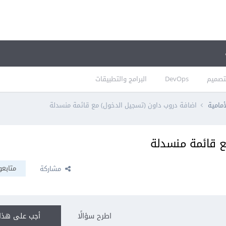
تصميم
DevOps
البرامج والتطبيقات
أمامية
اضافة دروب داون (تسجيل الدخول) مع قائمة منسدلة
ع قائمة منسدلة
متابعو
مشاركة
اطرح سؤالًا
أجب على هذا 