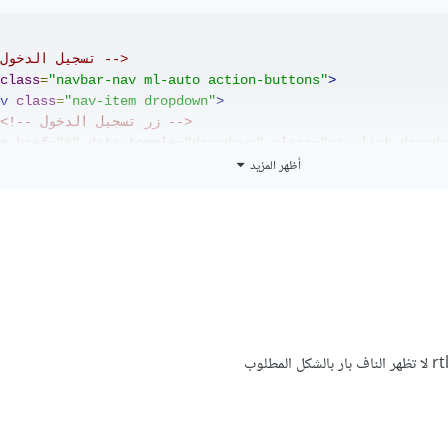
<!-- تسجيل الدخول -->
class
=
"navbar-nav ml-auto action-buttons"
>
v
class
=
"nav-item dropdown"
>
<!-- زر تسجيل الدخول -->
a
href
=
"#"
data-toggle
=
"dropdown"
class
=
"nav-link dropdo
أظهر المزيد
<!-- القائمة المنسدلة -->
div
class
=
"dropdown-menu action-form"
>
<form
action
=
"/examples/actions/confirmation.php"
metho
<p
class
=
"hint-text"
>
Sign in with your social media a
<div
class
=
"form-group social-btn clearfix"
>
<a
href
=
"#"
class
=
"btn btn-secondary facebook-btn f
<a
href
=
"#"
class
=
"btn btn-secondary twitter-btn fl
</div>
<div
class
=
"or-seperator"
><b>
or
</b></div>
<div
class
=
"form-group"
>
<input
type
=
"text"
class
=
"form-control"
placeholder
</div>
<div
class
=
"form-group"
>
<input
type
=
"password"
class
=
"form-control"
placeho