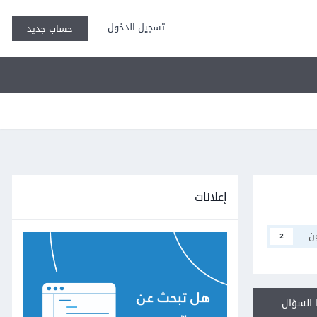
تسجيل الدخول
حساب جديد
إعلانات
ن
2
السؤال