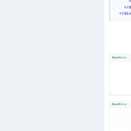
<
</d
</div