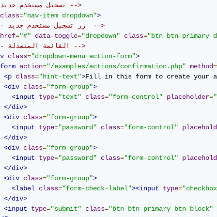
<!-- تسجيل مستخدم جديد -->
class
=
"nav-item dropdown"
>
<!-- زر تسجيل مستخدم جديد  -->
href
=
"#"
data-toggle
=
"dropdown"
class
=
"btn btn-primary d
<!-- القائمة المنسدلة -->
v
class
=
"dropdown-menu action-form"
>
form
action
=
"/examples/actions/confirmation.php"
method
=
<p
class
=
"hint-text"
>
Fill in this form to create your a
<div
class
=
"form-group"
>
<input
type
=
"text"
class
=
"form-control"
placeholder
=
"
</div>
<div
class
=
"form-group"
>
<input
type
=
"password"
class
=
"form-control"
placehold
</div>
<div
class
=
"form-group"
>
<input
type
=
"password"
class
=
"form-control"
placehold
</div>
<div
class
=
"form-group"
>
<label
class
=
"form-check-label"
><input
type
=
"checkbox
</div>
<input
type
=
"submit"
class
=
"btn btn-primary btn-block"