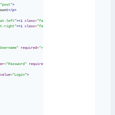
"post"
>
ount
</p>
at-left"
><i
class
=
"fa fa-facebook"
></i>
 Facebook
</a>
t-right"
><i
class
=
"fa fa-twitter"
></i>
 Twitter
</a>
Username"
required
=
"required"
>
er
=
"Password"
required
=
"required"
>
value
=
"Login"
>