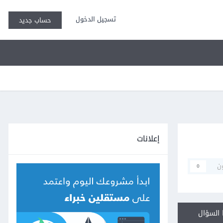
تسجيل الدخول
حساب جديد
إعلانات
ن
0
السؤال