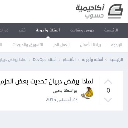
الرئيسية
دروس ومقالات
أسئلة وأجوبة
كتب
دورات
البرمجة
ريادة الأعمال
العمل الحر
التسويق والمبيعات
ال
الرئيسية
أسئلة وأجوبة
الأقسام
أسئلة DevOps
لماذا يرفض دبيان تحديث بعض الحزم ck
لماذا يرفض دبيان تحديث بعض الحزم The following packages have been kept back
0
بواسطة يحيى
27 أغسطس 2015