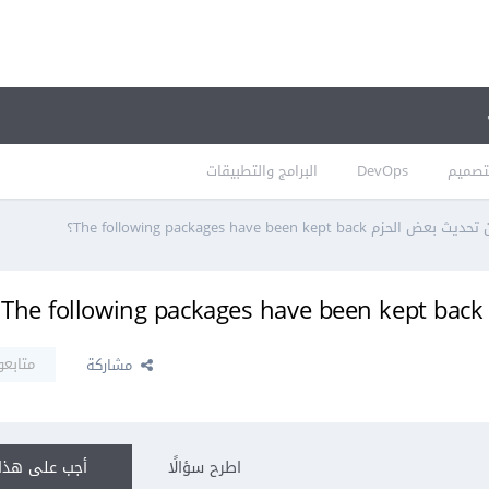
تصميم
DevOps
البرامج والتطبيقات
The following packages have been kept ba؟
؟
متابعو
مشاركة
اطرح سؤالًا
أجب على هذا 