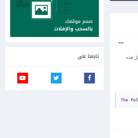
تابعنا على
لّ هذه
The
 fol