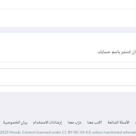
آن
لتنشر باسم حسابك.
الأسئلة الشائعة
اكتب معنا
درّب معنا
إرشادات الاستخدام
بيان الخصوصية
 2025
Hsoub
.
Content licensed under
CC BY-NC-SA 4.0
unless mentioned otherwi