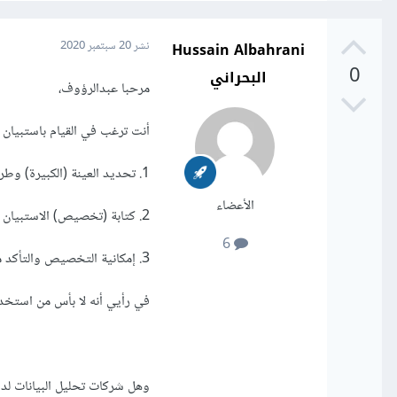
Hussain Albahrani
نشر
20 سبتمبر 2020
0
البحراني
مرحبا عبدالرؤوف،
أنت ترغب في القيام باستبيان 
1. تحديد العينة (الكبيرة) وطريقة الوصول لها.
الأعضاء
2. كتابة (تخصيص) الاستبيان بناء على نوعية البيانات المرغوبة.
6
3. إمكانية التخصيص والتأكد من صحة البيانات.
في رأيي أنه لا بأس من استخدا
وهل شركات تحليل البيانات لدي