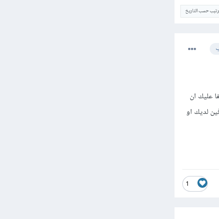
ترتيب حسب التاريخ
ب
فا عليك ان
فين لديك او
1