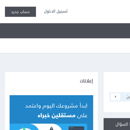
تسجيل الدخول
حساب جديد
إعلانات
ن
1
السؤال