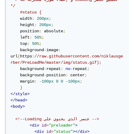
*/
#status {
    width
:
200px
;
    height
:
200px
;
    position
:
 absolute
;
    left
:
50
%;
    top
:
50
%;
    background
-
image
:
url
(
https
:
//raw.githubusercontent.com/niklausge
rber/PreLoadMe/master/img/status.gif);
    background
-
repeat
:
no
-
repeat
;
    background
-
position
:
 center
;
    margin
:
-
100px
0
0
-
100px
;
}
</style>
</head>
<body>
<!--Loading عنصر الذي يحتوي على -->
<div
id
=
"preloader"
>
<div
id
=
"status"
></div>