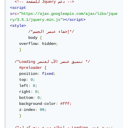
<!-- للصفحة Jquery دعم -->
<script
src
=
"https://ajax.googleapis.com/ajax/libs/jque
ry/3.5.1/jquery.min.js"
></script>
<style>
/*إخفاء عنصر الجسم*/
	body 
{
    overflow
:
 hidden
;
}
/*Loading تنسيق عنصر الأب لعنصر */
#preloader {
    position
:
fixed
;
    top
:
0
;
    left
:
0
;
    right
:
0
;
    bottom
:
0
;
    background
-
color
:
#fff;
    z
-
index
:
99
;
}
/*و إعطاء صورة متحركة له Loading تنسيق عنصر 