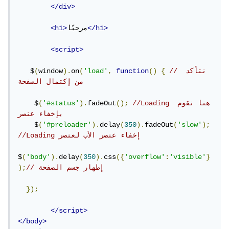
</div>
</h1>
مرحبًا
<h1>
<script>
// نتأكد 
{
()
function
,
'load'
(
on
).
window
(
   $
من إكتمال الصفحة
//Loading هنا نقوم 
();
fadeOut
).
'#status'
(
    $
بإخفاء عنصر 
    $
(
'#preloader'
).
delay
(
350
).
fadeOut
(
'slow'
);
//Loading إخفاء عنصر الأب لعنصر  
$
(
'body'
).
delay
(
350
).
css
({
'overflow'
:
'visible'
}
// إظهار جسم الصفحة
);
});
</script>
</body>