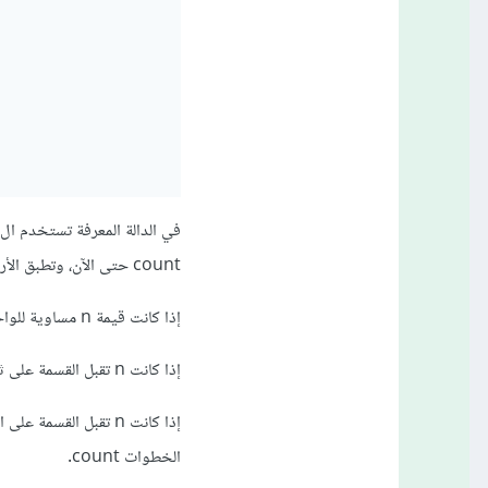
count حتى الآن، وتطبق الأربع حالات المعطاه وهي:
إذا كانت قيمة n مساوية للواحد نقوم بإرجاع عدد الخطوات التي تم عملها للوصول.
إذا كانت n تقبل القسمة على ثلاثة، نقوم بإستدعاء الدالة مع إستبدال n بn/3 وإضافة واحد لعدد الخطوات count.
الخطوات count.