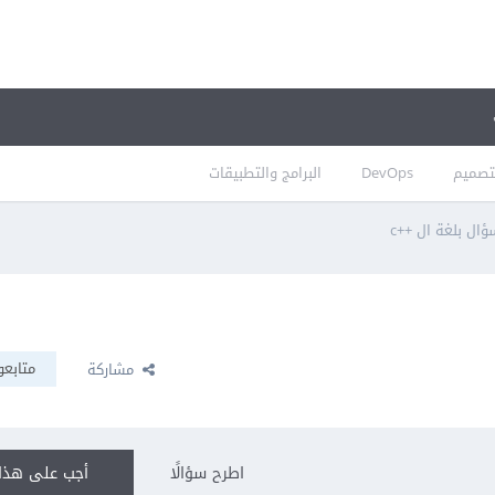
تصميم
DevOps
البرامج والتطبيقات
ال بلغة ال ++c
متابعو
مشاركة
اطرح سؤالًا
أجب على هذا 