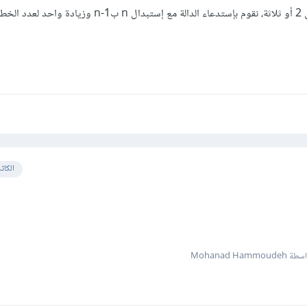
إذا كانت n لا تقبل القسمة على 2 أو ثلاثة، نقوم بإستدعاء الدالة مع إستبدال n بn-1 وزيادة وا
الكات
Mohanad Hammoude