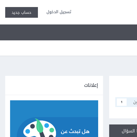
تسجيل الدخول
حساب جديد
إعلانات
ن
1
السؤال