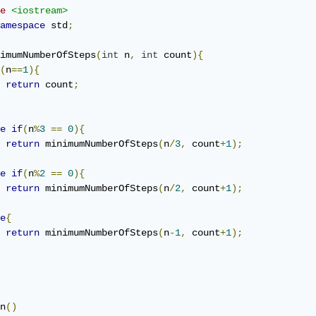
e
<iostream>
amespace
 std
;
imumNumberOfSteps
(
int
 n
,
int
 count
){
(
n
==
1
){
return
 count
;
e
if
(
n
%
3
==
0
){
return
 minimumNumberOfSteps
(
n
/
3
,
 count
+
1
);
e
if
(
n
%
2
==
0
){
return
 minimumNumberOfSteps
(
n
/
2
,
 count
+
1
);
e
{
return
 minimumNumberOfSteps
(
n
-
1
,
 count
+
1
);
n
()