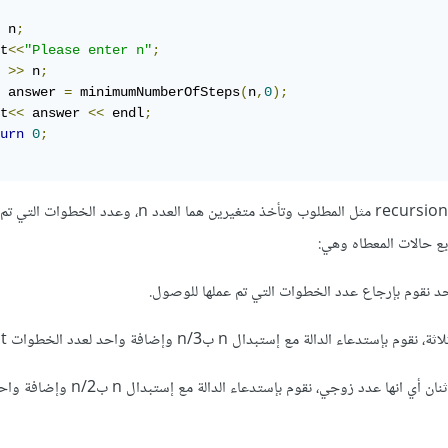
 n
;
t
<<
"Please enter n"
;
 
>>
 n
;
 answer 
=
 minimumNumberOfSteps
(
n
,
0
);
t
<<
 answer 
<<
 endl
;
urn
0
;
في الدالة المعرفة تستخدم الrecursion مثل المطلوب وتأخذ متغيرين هما العدد n، وعدد ال
إذا كانت n تقبل القسمة على اثنان أي انها عدد زوجي، نقوم بإستدعاء الدا