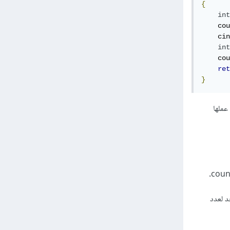
{
int
    cou
    cin
int
    cou
ret
}
خطوات التي تم عملها
لة مع إستبدال n بn/2 وإضافة واحد لعدد