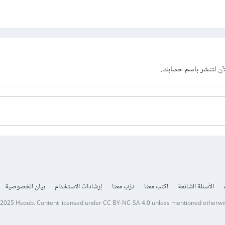
آن
لتنشر باسم حسابك.
الأسئلة الشائعة
اكتب معنا
درّب معنا
إرشادات الاستخدام
بيان الخصوصية
 2025
Hsoub
.
Content licensed under
CC BY-NC-SA 4.0
unless mentioned otherwi