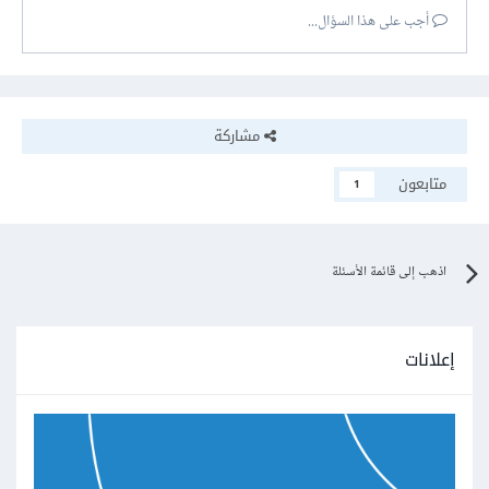
أجب على هذا السؤال...
my/paht/to/mydocument/myfile.docx
مشاركة
متابعون
1
اذهب إلى قائمة الأسئلة
إعلانات