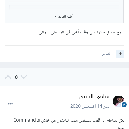
بالتوفيق
أظهر المزيد
import
 sys

for
 arg 
in
 sys
.
argv
:
شرح جميل شكرا على وقت أخي في الرد على سؤالي
print
(
arg
)
وقمت بإستدعاءه عن طريق الcommand line كالآتي:
اقتباس
python script.py arg1 arg2 arg3
0
سيكون المخرج هو:
سامي الفتني
نشر
14 أغسطس 2020
script.py

arg1

arg2

بكل بساطة اذا قمت بتشغيل ملف البايثون من خلال الـ Command
arg3