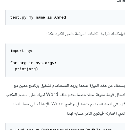
Line
وهو ما تم تمريره في الcommand line.
test.py my name is Ahmed
أما بالنسبة ل:
فبإمكانك قراءة الكلمات المرفقة داخل الكود هكذا:
if
 __name__ 
==
'__main__'
:
import sys

تستخدم في الملفات التي يراد إستخدامها بطريقتين، الأولى هي
كبرنامج مستقل، والثانية إستدعائها في ملف آخر.
for arg in sys.argv:

  print(arg)
مثلاً إذا كان لديك الملف example.py وبه الآتي:
يستفاد من هذه الميزة عندما يريد المستخدم تشغيل برنامج معين مع
ادخال قيمة معينة. مثلا عندما تفتح ملف Word لديك على سطح المكتب
if
 __name__
==
'__main__'
:
فهو في الحقيقة يقوم بتشغيل برنامج Word بالإضافة الى مسار الملف
print
(
'im running as the main program'
)
الذي اختارته فيكون الامر مشابه لهذا
def
 helper
(
a
):
return
2
*
a