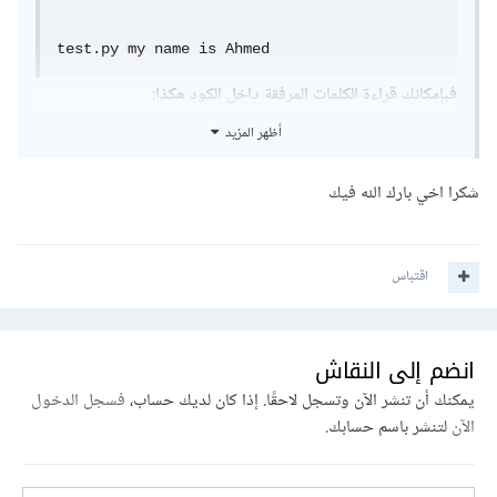
test.py my name is Ahmed
فبإمكانك قراءة الكلمات المرفقة داخل الكود هكذا:
أظهر المزيد
import sys

شكرا اخي بارك الله فيك
for arg in sys.argv:

  print(arg)
اقتباس
يستفاد من هذه الميزة عندما يريد المستخدم تشغيل برنامج معين
مع ادخال قيمة معينة. مثلا عندما تفتح ملف Word لديك على
انضم إلى النقاش
سطح المكتب فهو في الحقيقة يقوم بتشغيل برنامج Word
يمكنك أن تنشر الآن وتسجل لاحقًا. إذا كان لديك حساب،
فسجل الدخول
بالإضافة الى مسار الملف الذي اختارته فيكون الامر مشابه لهذا
الآن
لتنشر باسم حسابك.
> word.exe 