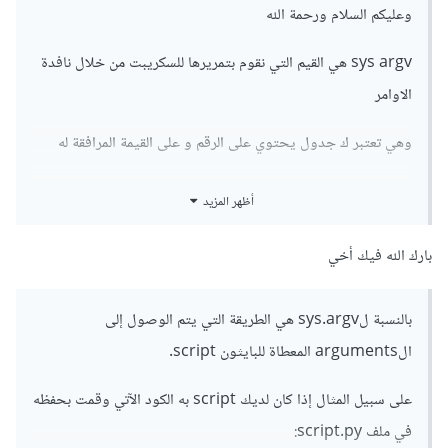
وعليكم السلام ورحمة الله
sys argv هي القيم التي نقوم بتمريرها للسكريبت من خلال نافدة
الاوامر
وهي تعتبر ك جدول يحتوي على الرقم و على القيمة المرافقة له
متال
أظهر المزيد
بارك الله فيك أخي
python script.py Hi World

sys.argv[0] = script.py

sys.argv[1] = HI

بالنسبة لsys.argv هي الطريقة التي يتم الوصول إلى
sys.argv[2] = World
الarguments المعطاة للبايثون script.
ومهمتها هي ادخال البيانات من نافدة الاوامر عوض طلب اليوزر
على سبيل المثال إذا كان لديك script به الكود الآتي وقمت بحفظه
ادخالها
في ملف script.py: