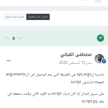
الترتيب حسب التقييم
الترتيب حسب التاريخ
0
مصطفى القباني
نشر
12 أغسطس 2020
بالنسبة لsys.argv هي الطريقة التي يتم الوصول إلى الarguments
المعطاة للبايثون script.
على سبيل المثال إذا كان لديك script به الكود الآتي وقمت بحفظه في
ملف script.py: