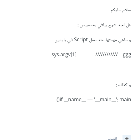
سلام عليكم
هل اجد شرح وافي بخصوص :
و ماهي مهمتها عند عمل Script في بايثون
sys.argv[1] //////////// ggg
و كذلك :
if __name__ == '__main__': main()
اقتباس