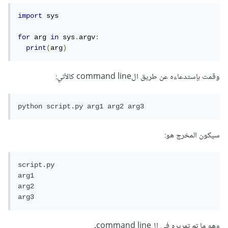
import
 sys

for
 arg 
in
 sys
.
argv
:
print
(
arg
)
وقمت بإستدعاءه عن طريق الcommand line كالآتي:
python script.py arg1 arg2 arg3
سيكون المخرج هو:
script.py

arg1

arg2

arg3
وهو ما تم تمريره في الcommand line.