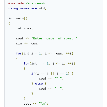
#include
<iostream>
using
namespace
 std
;
int
 main
()
{
int
 rows
;
    cout 
<<
"Enter number of rows: "
;
    cin 
>>
 rows
;
for
(
int
 i 
=
1
;
 i 
<=
 rows
;
++
i
)
{
for
(
int
 j 
=
1
;
 j 
<=
 i
;
++
j
)
{
if
(
i 
==
 j 
||
 j 
==
1
)
{
                cout 
<<
"* "
;
}
else
{
                cout 
<<
"  "
;
}
}
        cout 
<<
"\n"
;