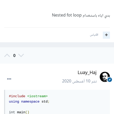
بدي اياه باستخدام Nested fot loop
اقتباس
0
Luay_Haj
نشر
10 أغسطس 2020
#include
<iostream>
using
namespace
 std
;
int
 main
()