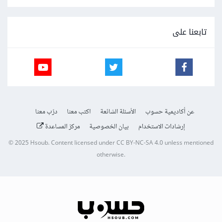
تابعنا على
عن أكاديمية حسوب
الأسئلة الشائعة
اكتب معنا
درّب معنا
إرشادات الاستخدام
بيان الخصوصية
مركز المساعدة
© 2025
Hsoub
.
Content licensed under
CC BY-NC-SA 4.0
unless mentioned
otherwise.