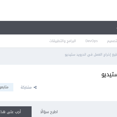
تصميم
DevOps
البرامج والتطبيقات
يع إخراج العمل في اندرويد ستيديو
ستيديو
متابعو
مشاركة
اطرح سؤالًا
أجب على هذا 