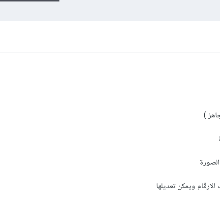
اهز )
ة