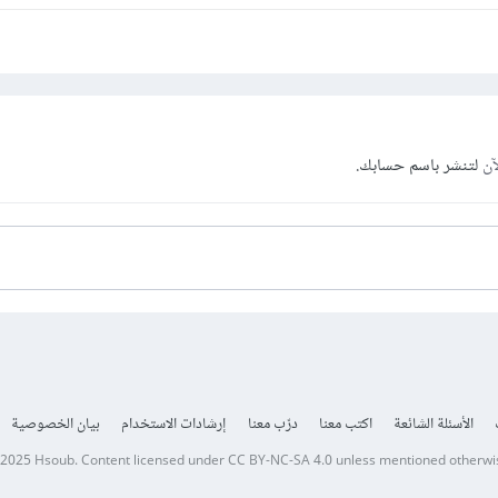
آن
لتنشر باسم حسابك.
الأسئلة الشائعة
اكتب معنا
درّب معنا
إرشادات الاستخدام
بيان الخصوصية
 2025
Hsoub
.
Content licensed under
CC BY-NC-SA 4.0
unless mentioned otherwi