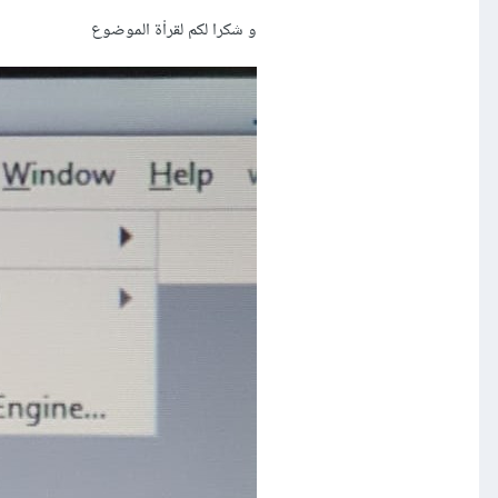
و شكرا لكم لقراْة الموضوع