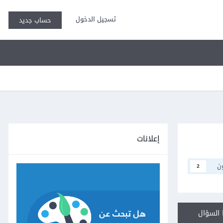
تسجيل الدخول
حساب جديد
إعلانات
ن
2
السؤال