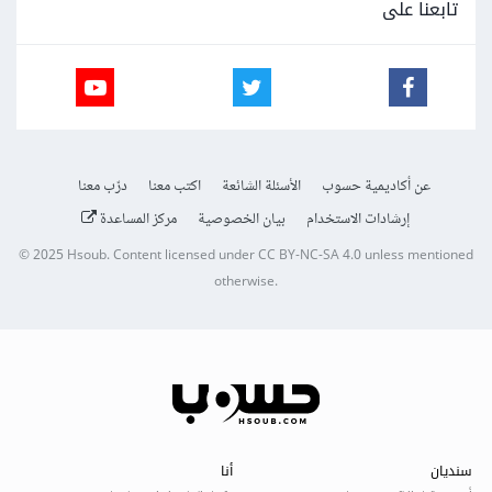
تابعنا على
عن أكاديمية حسوب
الأسئلة الشائعة
اكتب معنا
درّب معنا
إرشادات الاستخدام
بيان الخصوصية
مركز المساعدة
© 2025
Hsoub
.
Content licensed under
CC BY-NC-SA 4.0
unless mentioned
otherwise.