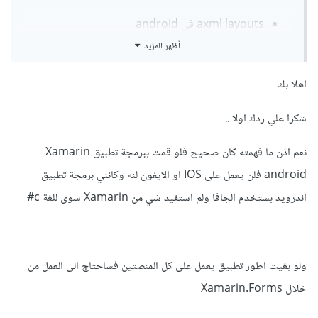
axml layouts في android
stayboards و viewControllers في ios
أظهر المزيد
xaml pages في windows phone
اهلا بك
في حين يمكنك إستخدام Xamarin.Forms عندما تريد
تصميم (views) مرة واحدة لمشاركتها مع بقية المنصات (تصميم
شكرا علي ردك اولا ..
واحد لجميع المنصات)، وسيتم إضافة ال views إلى Portable
نعم اذن ما فهمته كان صحيح فلو قمت ببرمجة تطبيق Xamarin
Class Library أو Shared Project.
android فلن يعمل على IOS او الايفون لنه وكانني برمجة تطبيق
اندرويد بستخدم الجافا ولم استفيد شي من Xamarin سوى للغة c#
كما يمكنك استخدام كل من Xamarin.Forms مع
Xamarin.Android أو Xamarin.IOS كل واحدة في (view)
ولو بغيت اطور تطبيق يعمل على كل المنصتين فساحتاج الى العمل من
مستقل.
خلال Xamarin.Forms
و لكن إذا كان هدفك تعلم بناء تطبيقات هجينة تعمل على جميع