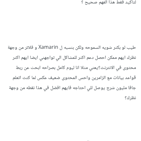
لتاكيد فقط هذا الفهم صحيح ؟
المنصات أنصحك بتعلم React Native إحدى مكتبات
JavaScript أو flutter و لغة Dart فهما أكثر شهرة هذه الأيام و
لهما مستقبل أكبر و المجتمع حولهما أكبر.
أما إذا كان هدفك تعلم بناء تطبيقات ل android فأعتقد أن
طيب لو بكثر شويه السموحه ولكن بنسبه ل Xamarin و فلاتر من وجهة
Kotlin يعتبر إختيار أفضل فهي مطلوبة أكثر هذه الأيام.
نظرك ايهم ممكن احصل دعم اكثر للمشاكل الي تواجهني ايضا ايهم اكثر
يمكنك قراءة المزيد عن Xamarin من خلال هذه
السلسة
.
محتوى في الانترنت؟يعني مثلا انا ليوم كامل بصراحه ابحث عن ربط
قواعد بيانات مع الزامرين واحس المحتوى ضعيف عكس لما كنت اتعلم
جافا مليون شرح يوصل للي احتاجه فايهم افضل في هذا نقطه من وجهة
نظرك؟