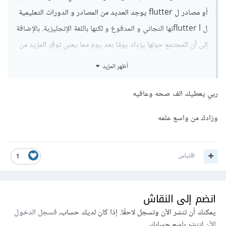
أو مصادر ل flutter يوجد العديد من المصادر و الدورات التعليمية
ل flutter lنها النجاني و المدفوع و لكنها باللغة الإنجليزية. بالإضافة
إلى أن المجتمع حولها يزداد يومًا بعد يوم مما يعني توفر المزيد من
الدعم و المصادر. و في الوقت الحالي يمكنك أن تجد إجابات للأسئلة
أظهر المزيد
الأساسية و المشاكل التي تواجه المطورين باستمرار.
ربي يعطيك الف صحه وعافيه
الأساسيات واحدة في لغات البرمجة كلها و بما أنك تفهمها في جيدًا
في لغة #c لن يكون تعلم Dart بالأمر الصعب سيكون فقط مجرد
وزادك من واسع علمه
syntax عليك أن تعتاد عليه قما قمت باللإعتياد على #syntax c
من قبل.
اقتباس
1
انضم إلى النقاش
يمكنك أن تنشر الآن وتسجل لاحقًا. إذا كان لديك حساب،
فسجل الدخول
الآن
لتنشر باسم حسابك.