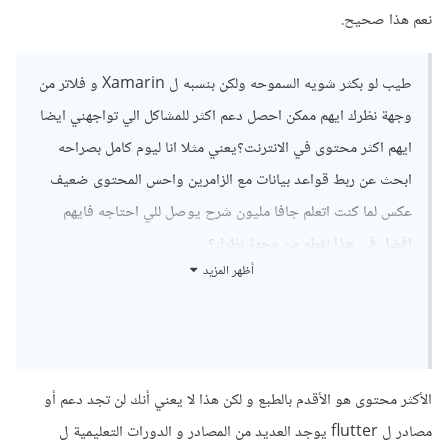
نعم هذا صحيح.
طيب لو بكثر شويه السموحه ولكن بنسبه ل Xamarin و فلاتر من
وجهة نظرك ايهم ممكن احصل دعم اكثر للمشاكل الي تواجهني ايضا
ايهم اكثر محتوى في الانترنت؟يعني مثلا انا ليوم كامل بصراحه
ابحث عن ربط قواعد بيانات مع الزامرين واحس المحتوى ضعيف
عكس لما كنت اتعلم جافا مليون شرح يوصل للي احتاجه فايهم
افضل في هذا نقطه من وجهة نظرك؟
أظهر المزيد
الأكثر محتوى هو الأقدم بالطبع و لكن هذا لا يعني أنك لن تجد دعم أو
مصادر ل flutter يوجد العديد من المصادر و الدورات التعليمية ل