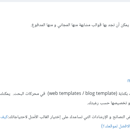
يمكن أن تجد بها قوالب مشابهة منها المجاني و منها المدفوع.
m
و ستجد غيرها الكثير إذا قمت بكتابة (web templates / blog template) في م
ها و تخصيصها حسب رغبتك.
عض النصائح و الإرشادات التي تساعدك على إختيار القالب الأمثل لاحتياجاتك:
كيف ت
 الافضل لموقعك؟)