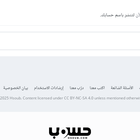
آن
لتنشر باسم حسابك.
الأسئلة الشائعة
اكتب معنا
درّب معنا
إرشادات الاستخدام
بيان الخصوصية
 2025
Hsoub
.
Content licensed under
CC BY-NC-SA 4.0
unless mentioned otherwi