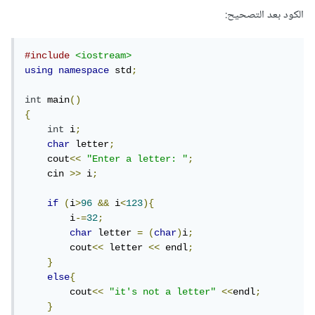
الكود بعد التصحيح:
#include
<iostream>
using
namespace
 std
;
int
 main
()
{
int
 i
;
char
 letter
;
    cout
<<
"Enter a letter: "
;
    cin 
>>
 i
;
if
(
i
>
96
&&
 i
<
123
){
        i
-=
32
;
char
 letter 
=
(
char
)
i
;
        cout
<<
 letter 
<<
 endl
;
}
else
{
        cout
<<
"it's not a letter"
<<
endl
;
}