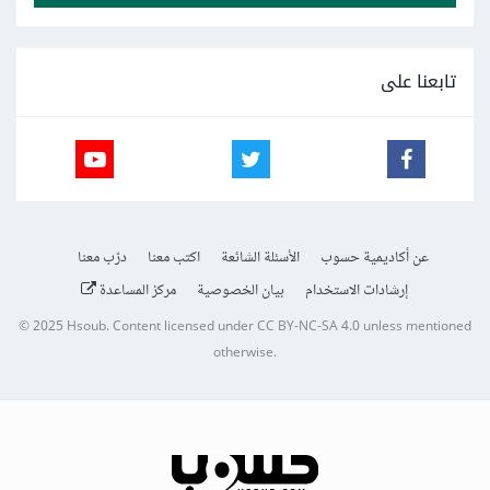
تابعنا على
عن أكاديمية حسوب
الأسئلة الشائعة
اكتب معنا
درّب معنا
إرشادات الاستخدام
بيان الخصوصية
مركز المساعدة
© 2025
Hsoub
.
Content licensed under
CC BY-NC-SA 4.0
unless mentioned
otherwise.