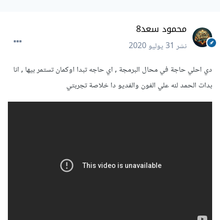
محمود سعد8
نشر
31 يوليو 2020
دي احلي حاجة في محال البرمجة , اي حاجه تبدا اوكمان تستمر بيها , انا
بدات الحمد لله علي الفون والفديو دا خلاصة تجربتي