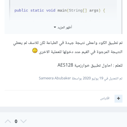
public
static
void
 main
(
String
[]
 args
)
{
System
.
out
.
println
(
sbox
[
4
]
أظهر المزيد
[
1
]&
0xff
);
System
.
out
.
println
(
Integer
.
toHexStr
ing
(-
125
&
0xff
));
تم تطبيق الكود واعطى نتيجة جيدة في الطباعة لكن للاسف لم يعطي
النتيجة المرجوة في القيم عند دخولها للعملية الاخرى
}
للعلم : احاول تطبيق خوارزمية AES128
تم التعديل في
19 يوليو 2020
بواسطة Sameera Abubaker
اقتباس
0