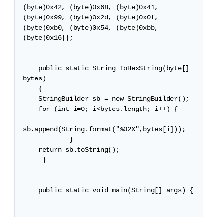
(byte)0x42, (byte)0x68, (byte)0x41, 
(byte)0x99, (byte)0x2d, (byte)0x0f, 
(byte)0xb0, (byte)0x54, (byte)0xbb, 
(byte)0x16}};

    public static String ToHexString(byte[] 
bytes)

    {

    StringBuilder sb = new StringBuilder();

    for (int i=0; i<bytes.length; i++) {

sb.append(String.format("%02X",bytes[i]));

            }

    return sb.toString();

     }

    public static void main(String[] args) {
