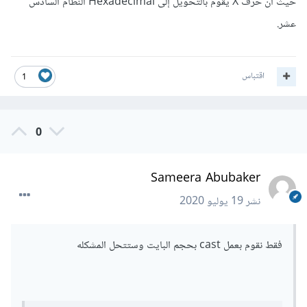
حيث أن حرف X يقوم بالتحويل إلى Hexadecimal النظام السادس
عشر.
اقتباس
1
0
Sameera Abubaker
نشر
19 يوليو 2020
فقط نقوم بعمل cast بحجم البايت وستتحل المشكله