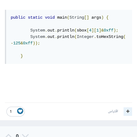
public
static
void
 main
(
String
[]
 args
)
{
System
.
out
.
println
(
sbox
[
4
][
1
]&
0xff
);
System
.
out
.
println
(
Integer
.
toHexString
(
-
125
&
0xff
));
}
اقتباس
1
0