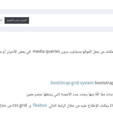
الترتيب حسب التقييم
ال
يوجد العديد من الطرق التي تمكنك من جعل الموقع متجاوب بدون a queries
bootStrap-grid-system
bootstrap
ات معًا كلًا منها يحدد عدد الأعمدة التي يشغلها عنصر معين
flexbox
و css grid من 