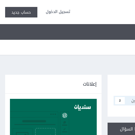
تسجيل الدخول
حساب جديد
إعلانات
ن
2
السؤال