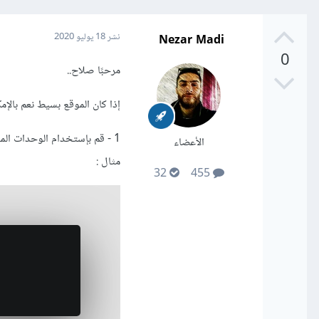
Nezar Madi
نشر
18 يوليو 2020
0
مرحبًا صلاح..
إذا كان الموقع بسيط نعم بالإمك
الأعضاء
مثال :
32
455