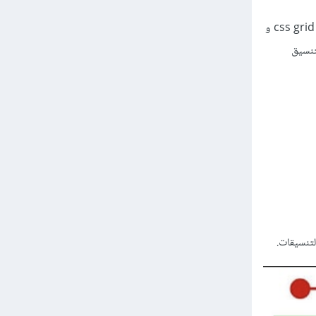
css flexbox هي التقنية التي بُني على أساسها bootstrap و هي تقوم بتقسيم الصفحة إلى أعمدة و كذلك css grid و
ة في بعد واحد أما css grid صممت لتنسيق