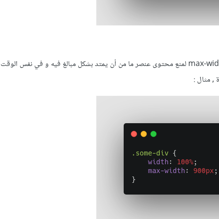
2 - قم بإستخدام الخاصية max-width لمنع محتوى عنصر ما من أن يمتد بشكل مبالغ فيه و في نفس ال
, مثال :