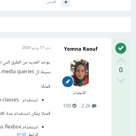
اقتباس
Yomna Raouf
نشر
17 يوليو 2020
0
بسيط لل media queries.
فمثلًا:
الأعضاء
استخدام
 classes
100
2.2k
فمثلا يمكن استخدام عدة كلاس
استخدام css flexbox يمكنك الإطلاع عليه من خلال الرابط التالي
الرابط
grid