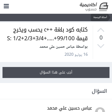
أسئلة البرمجة
كتابه كود بلغة ++c يحسب ويخرج
قيمة 99/100+.....+S: 1/2+2/3+3/4
0
بواسطة عباس حسين علي محمد
16 يوليو 2020
أجب على هذا السؤال
السؤال
عباس حسين علي محمد