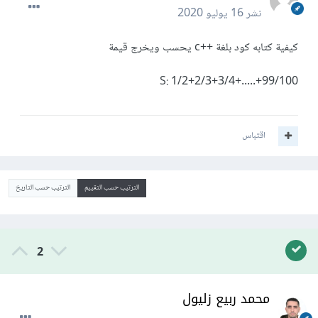
نشر
16 يوليو 2020
كيفية كتابه كود بلغة ++c يحسب ويخرج قيمة
99/100+.....+S: 1/2+2/3+3/4
اقتباس
الترتيب حسب التقييم
الترتيب حسب التاريخ
2
محمد ربيع زليول