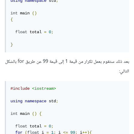
using
namespace
 std
;
int
 main 
()
{
float
 total 
=
0
;
}
بعد ذلك ستقوم بعمل تكرار من قيمة 1 إلى قيمة 99 عن طريق for بالشكل
التالي:
#include
<iostream>
using
namespace
 std
;
int
 main 
()
{
float
 total 
=
0
;
for
(
float
 i 
=
1
;
 i 
<=
99
;
 i
++){