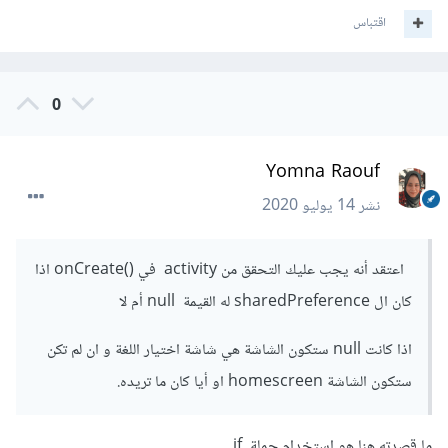
public
void
اقتباس
onConfigurationChanged
(
Configuration
newConfig
)
{
// refresh your views here
0
lblLang
.
setText
(
R
.
string
.
langselection
);
  super
.
onConfigurationChanged
(
newConfig
);
// Checks the active language
Yomna Raouf
if
(
newConfig
.
locale 
==
Locale
.
ENGLISH
)
{
نشر
14 يوليو 2020
Toast
.
makeText
(
this
,
"English"
,
Toast
.
LENGTH_SHORT
).
show
();
}
else
if
(
newConfig
.
locale 
==
اعتقد أنه يجب عليك التحقق من activity في ()onCreate اذا
Locale
.
FRENCH
){
Toast
.
makeText
(
this
,
"French"
,
كان ال sharedPreference له القيمة null أم لا
Toast
.
LENGTH_SHORT
).
show
();
}
اذا كانت null ستكون الشاشة هي شاشة اختيار اللغة و ان لم تكن
}
ستكون الشاشة homescreen او أيا كان ما تريده.
declare in Manifest
ما قصدته هنا هو استخدام جملة if