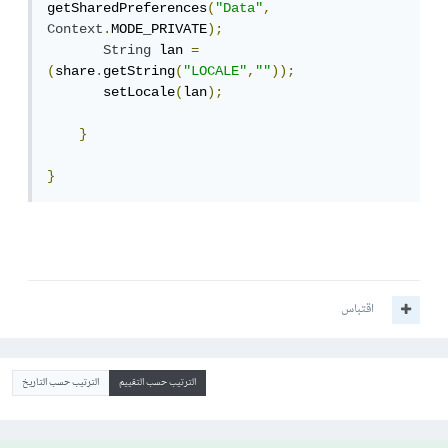
getSharedPreferences
(
"Data"
,
Context
.
MODE_PRIVATE
);
String
 lan 
=
(
share
.
getString
(
"LOCALE"
,
""
));
       setLocale
(
lan
);
}
}
اقتباس
الترتيب حسب التقييم
الترتيب حسب التاريخ