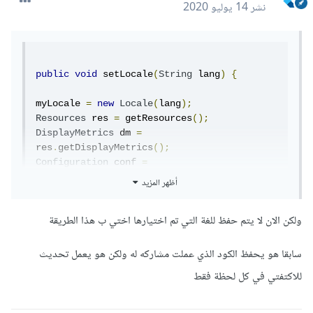
نشر
14 يوليو 2020
public
void
 setLocale
(
String
 lang
)
{
myLocale 
=
new
Locale
(
lang
);
Resources
 res 
=
 getResources
();
DisplayMetrics
 dm 
=
res
.
getDisplayMetrics
();
Configuration
 conf 
=
res
.
getConfiguration
();
أظهر المزيد
conf
.
locale 
=
 myLocale
;
res
.
updateConfiguration
(
conf
,
 dm
);
ولكن الان لا يتم حفظ للغة التي تم اختيارها اختي ب هذا الطريقة
onConfigurationChanged
(
conf
);
/*Intent refresh = new Intent(this, 
AndroidLocalize.class);

سابقا هو يحفظ الكود الذي عملت مشاركه له ولكن هو يعمل تحديث
startActivity(refresh);*/
للاكتفتي في كل لحظة فقط
}
@Override