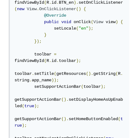
findViewById
(
R
.
id
.
BTN_en
).
setOnClickListener
(
new
View
.
OnClickListener
()
{
@Override
public
void
 onClick
(
View
 view
)
{
                setLocale
(
"en"
);
}
});
        toolbar 
=
findViewById
(
R
.
id
.
toolbar
);
toolbar
.
setTitle
(
getResources
().
getString
(
R
.
string
.
app_name
));
        setSupportActionBar
(
toolbar
);
getSupportActionBar
().
setDisplayHomeAsUpEnab
led
(
true
);
getSupportActionBar
().
setHomeButtonEnabled
(
t
rue
);