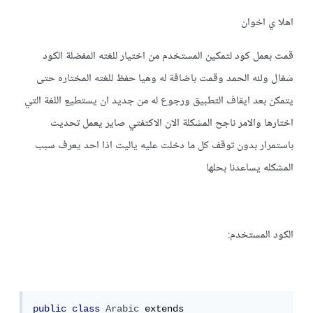
اهلا ي اخوان
قمت بعمل كود لتمكين المستخدم من اختيار للغته المفضلة الكود
شغال ولله الحمد وقمت باضافة له وهيا حفظ للغته المختاره حتى
يتمكن بعد ايقاف التطبيق ورجوع له من جديد ان يستطيع اللغة التي
اختارها والامر ناجح المشكلة الان الاكتفتي صاير يعمل تحديث
باستمرار بدون توقف كل ما دخلت عليه ياليت اذا احد يعرف سبب
المشكله يساعدنا بحلها
الكود المستخدم:
public
class
Arabic
 extends 