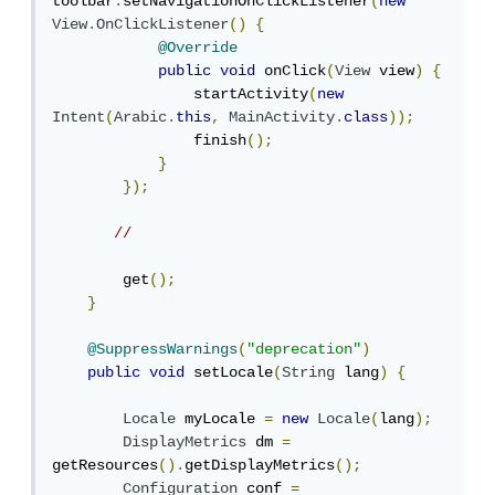
toolbar
.
setNavigationOnClickListener
(
new
View
.
OnClickListener
()
{
@Override
public
void
 onClick
(
View
 view
)
{
                startActivity
(
new
Intent
(
Arabic
.
this
,
MainActivity
.
class
));
                finish
();
}
});
//
        get
();
}
@SuppressWarnings
(
"deprecation"
)
public
void
 setLocale
(
String
 lang
)
{
Locale
 myLocale 
=
new
Locale
(
lang
);
DisplayMetrics
 dm 
=
getResources
().
getDisplayMetrics
();
Configuration
 conf 
=