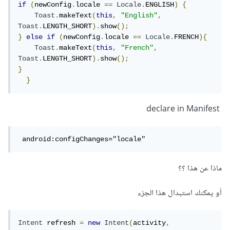
if
(
newConfig
.
locale 
==
Locale
.
ENGLISH
)
{
Toast
.
makeText
(
this
,
"English"
,
Toast
.
LENGTH_SHORT
).
show
();
}
else
if
(
newConfig
.
locale 
==
Locale
.
FRENCH
){
Toast
.
makeText
(
this
,
"French"
,
Toast
.
LENGTH_SHORT
).
show
();
}
}
declare in Manifest
 android:configChanges="locale"
ماذا عن هذا ؟؟
أو يمكنك استبدال هذا الجزء
Intent
 refresh 
=
new
Intent
(
activity
,