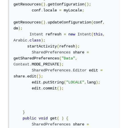
getResources
().
getConfiguration
();
        conf
.
locale 
=
 myLocale
;
getResources
().
updateConfiguration
(
conf
,
dm
);
Intent
 refresh 
=
new
Intent
(
this
,
Arabic
.
class
);
      startActivity
(
refresh
);
SharedPreferences
 share 
=
getSharedPreferences
(
"Data"
,
Context
.
MODE_PRIVATE
);
SharedPreferences
.
Editor
 edit 
=
share
.
edit
();
        edit
.
putString
(
"LOCALE"
,
lang
);
        edit
.
commit
();
}
public
void
 get
(
)
{
SharedPreferences
 share 
=