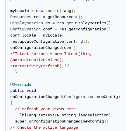
myLocale 
=
new
Locale
(
lang
);
Resources
 res 
=
 getResources
();
DisplayMetrics
 dm 
=
 res
.
getDisplayMetrics
();
Configuration
 conf 
=
 res
.
getConfiguration
();
conf
.
locale 
=
 myLocale
;
res
.
updateConfiguration
(
conf
,
 dm
);
onConfigurationChanged
(
conf
);
/*Intent refresh = new Intent(this, 
AndroidLocalize.class);

startActivity(refresh);*/
}
@Override
public
void
onConfigurationChanged
(
Configuration
 newConfig
)
{
// refresh your views here
    lblLang
.
setText
(
R
.
string
.
langselection
);
  super
.
onConfigurationChanged
(
newConfig
);
// Checks the active language