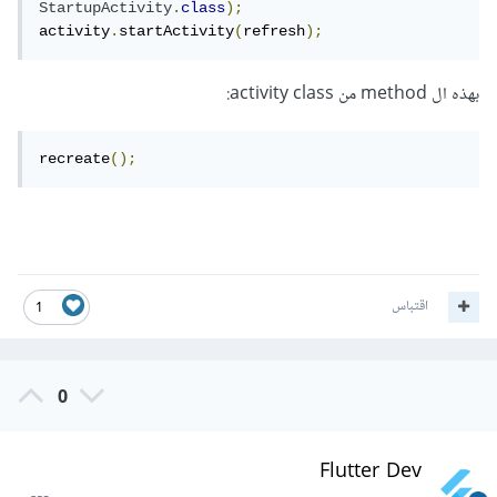
StartupActivity
.
class
);
activity
.
startActivity
(
refresh
);
بهذه ال method من activity class:
recreate
();
اقتباس
1
0
Flutter Dev