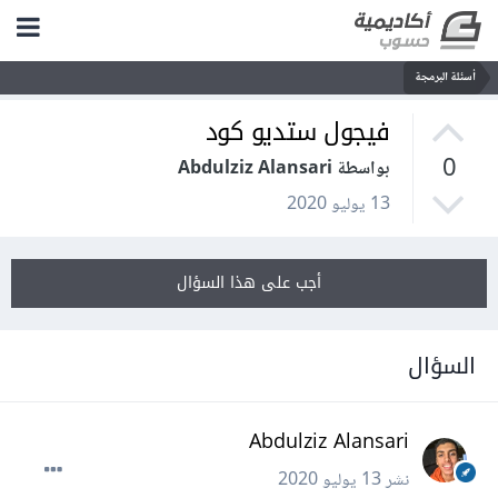
أسئلة البرمجة
فيجول ستديو كود
0
بواسطة Abdulziz Alansari
13 يوليو 2020
أجب على هذا السؤال
السؤال
Abdulziz Alansari
نشر
13 يوليو 2020