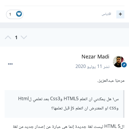
اقتباس
1
1
Nezar Madi
نشر
11 يوليو 2020
مرحبًا عبدالعزيز..
س١ هل يمكنني ان اتعلم HTML5 وCss3 بعد تعلمي لHtml
وcss او المفترض ان اتعلم js قبل تعلمها؟
الHTML 5 ليست لغة جديدة إنما هي عبارة عن إصدار جديد من لغة