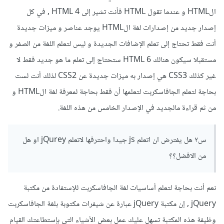
الHTML و عندما تقول HTML فأنت تشير إلى HTML 4 , في كل
إصدار جديد من إصدارات لغة الHTML يوجد عناصر و ميزات جديدة
أنت فقط تحتاج إلى تعلم الإضافات الجديدة و ليس لتعلم اللغة من الصفر و
مستقبلا سيكون هنالك HTML 6 ستحتاج إلى تعلم ما هو جديد فقط لا
غير كذلك CSS3 هي إصدار به ميزات جديدة عن CSS2 لذلك أنت لست
بحاجة لتعلم الجافاسكربت لتعلمها أن فقط بحاجة لمعرفة لغة الHTML و
من ثم قراءة مالجديد في الإصدار الخامس من هذه اللغة.
س٢ هل يفترض ان اتعلم js جيدا واحترفها لاتعلم jQurey او هل
من الافضل؟؟
نعم أنت بحاجة لتعلم أساسيات لغة الجافاسكربت للإستفادة من مكتبة
jQuery , إن مكتبة jQuery عبارة عن شيفرات مكتوبة بلغة الجافاسكربت
وظيفة هذه المكتبة تسهل عليك عمل بعض الأشياء التي بإستطاعتك القيام