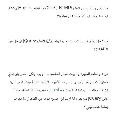
س١ هل يمكنني ان اتعلم HTML5 وCss3 بعد تعلمي لHtml وcss
او المفترض ان اتعلم js قبل تعلمها؟
س٢ هل يفترض ان اتعلم js جيدا واحترفها لاتعلم jQurey او هل من
الافضل؟؟
س٣ وصلت للدوره وانهيت مسار اساسيات الويب ولكن احس بان لدي
معلومات من هنا وهنا ولكن ليست قويه ا تعلمت Css ولكن ليس كلها
اكتفيت بالمسار وكذالك الحال مع Html وخصوصا js اعتقد دخلنا
على jQuery سريعا وانا اريد ان اصبح قويا في المجال واحترف
بماذا تنصحوني؟