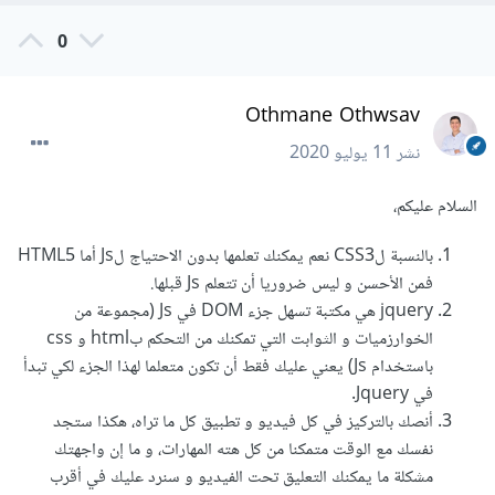
0
Othmane Othwsav
نشر
11 يوليو 2020
السلام عليكم،
بالنسبة لCSS3 نعم يمكنك تعلمها بدون الاحتياج لJs أما HTML5
فمن الأحسن و ليس ضروريا أن تتعلم Js قبلها.
jquery هي مكتبة تسهل جزء DOM في Js (مجموعة من
الخوارزميات و الثوابت التي تمكنك من التحكم بhtml و css
باستخدام Js) يعني عليك فقط أن تكون متعلما لهذا الجزء لكي تبدأ
في Jquery.
أنصك بالتركيز في كل فيديو و تطبيق كل ما تراه، هكذا ستجد
نفسك مع الوقت متمكنا من كل هته المهارات، و ما إن واجهتك
مشكلة ما يمكنك التعليق تحت الفيديو و سنرد عليك في أقرب