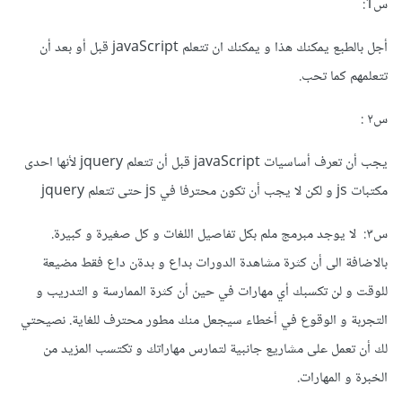
س1:
أجل بالطبع يمكنك هذا و يمكنك ان تتعلم javaScript قبل أو بعد أن
تتعلمهم كما تحب.
س٢ :
يجب أن تعرف أساسيات javaScript قبل أن تتعلم jquery لأنها احدى
مكتبات js و لكن لا يجب أن تكون محترفا في js حتى تتعلم jquery
س٣: لا يوجد مبرمج ملم بكل تفاصيل اللغات و كل صغيرة و كبيرة.
بالاضافة الى أن كثرة مشاهدة الدورات بداع و بدةن داع فقط مضيعة
للوقت و لن تكسبك أي مهارات في حين أن كثرة الممارسة و التدريب و
التجربة و الوقوع في أخطاء سيجعل منك مطور محترف للغاية. نصيحتي
لك أن تعمل على مشاريع جانبية لتمارس مهاراتك و تكتسب المزيد من
الخبرة و المهارات.