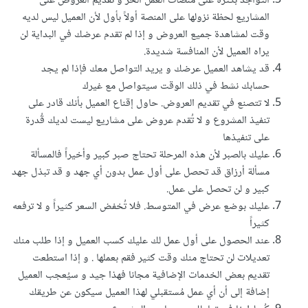
التواجد بكثرة على منصات العمل الحر و تقديم العروض على
المشاريع لحظة نزولها على المنصة أولاً بأول لأن العميل ليس لديه
وقت لمشاهدة جميع العروض و إذا لم تقدم عرضك في البداية لن
يراه العميل لأن المنافسة شديدة.
قد يشاهد العميل عرضك و يريد التواصل معك فإذا لم يجد
حسابك نشط في ذلك الوقت سيتواصل مع غيرك
لا تتصنع في تقديم العروض. حاول إقناع العميل بأنك قادر على
تنفيذ المشروع و لا تُقدم عروض على مشاريع ليست لديك قُدرة
على تنفيذها
عليك بالصبر لأن هذه المرحلة تحتاج صبر كبير وأخيراً فالمسألة
مسألة أرزاق قد تحصل على أول عمل بدون أي جهد و قد تبذل جهد
كبير و لن تحصل على عمل.
عليك بوضع عرض في المتوسط. فلا تُخفض السعر كثيراً و لا ترفعه
كثيراً
عند الحصول على أول عمل لك عليك كسب العميل و إذا طلب منك
تعديلات لن تحتاج منك وقت كثير فقم بعملها . و إذا استطعت
تقديم بعض الخدمات الإضافية مجانا فهذا جيد و سيُعجب العميل
إضافة إلى أن أي عمل مُستقبلي لهذا العميل سيكون عن طريقك