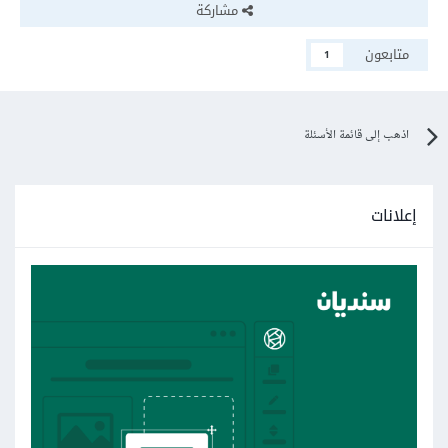
مشاركة
متابعون
1
اذهب إلى قائمة الأسئلة
إعلانات
و لكن لو هذا ما ترغب فيه لماذا تستخدم قوائم متداخلة؟ أما بالنسبة
لإختلاف الدوائر و الأرقام فإن العنصر ol يقوم بعمل قائمة مرتبة
مرقمه ( إسم العنصر إختصار لكلمة ordered list و ترجمتها قائمة
مرتبة) بينما العنصر ul قائمة غير مرتبة ( إسم العنصر إختصار لكلمة
unordered list و ترجمتها قائمة غير مرتبة ) بدل الأرقام
يستخدم شكل دائري أو اي شكل أخر غير مرقم.