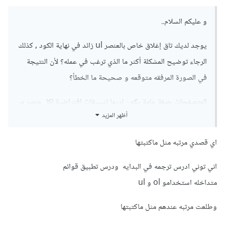
و عليكم السلام..
يوجد لديك تاق إغلاق خاص بالعنصر ul زائد في نهاية الكود , كذلك
الرجاء توضيح المشكلة أكثر ما الذي ترغب في عمله؟ لأن النتيجة
في الصورة المرفقه متوقعه و صحيحة ما الخطأ؟
المتصفحات بصفة عامة يكون لديها تنسيقات إفتراضية لكل عنصر من
أظهر المزيد
عناصر لغة الhtml على سبيل المثال العنصر ul أو ol في متصفح
قوقل كروم يكون لديه خاصية padding-inline-start بقيمة 40
اي قصدي مرتبه مثل ماكتبتها
بكسل لهذا تظهر لك المسافة الفارغة على يسار القائمة ربما لم تلاحظها
في القائمة الأساسية و لكن تبدو واضحة في القائمة الفرعية و لحل
اني توني ادرس ترجمه في البدايه ودرس تطبيق قوائم
هذه المشكلة بإمكانك جعل قيمة الخاصية padding-inline-
متداخله استخدامو ol و ul
start تساوي صفر بكسل , أولًا قم بعمل صنف تنسيقات ( css
وطلعت مرتبه عندهم مثل ماكتبتها
class ) جديد و لنسمه custom-ul و لنقم بإعطاءه