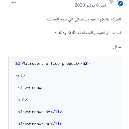
نشر
6 يوليو 2020
السلام عليكم ارجو مساعدتي في هذه المشكله
استخدام القوائم المتداخله <ol> و<ul>
مثال:
<h2>
Microsoft office product
</h2>
<ol>
<li>
windows

<ul>
<li>
windows 95
</li>
<li>
windows 98
</li>