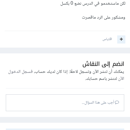
خاصية padding-inline-start بقيمة صفر بكسل ثم نقوم بتعيين
لكن ماستخدمو في الدرس نضع 0 بكسل
هذا الصنف للعنصر ul حتى يختفي الفراغ من على يساره :
ومشكور على الرد ماقصرت
اقتباس
انضم إلى النقاش
يمكنك أن تنشر الآن وتسجل لاحقًا. إذا كان لديك حساب،
فسجل الدخول
الآن
لتنشر باسم حسابك.
أجب على هذا السؤال...
هكذا ستكون النتيجة :