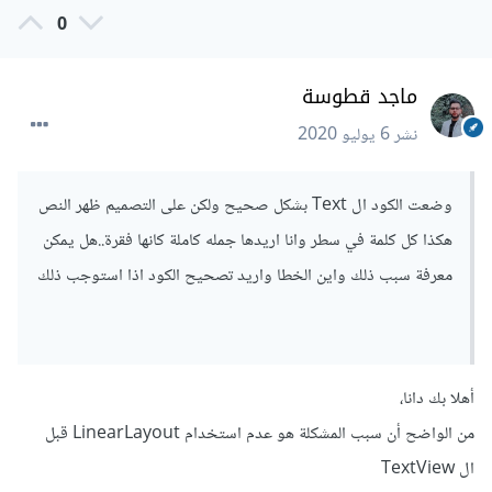
/>
0
لاحظي إضافة
ماجد قطوسة
نشر
6 يوليو 2020
android:singleLine="true"
وضعت الكود ال Text بشكل صحيح ولكن على التصميم ظهر النص
هكذا كل كلمة في سطر وانا اريدها جمله كاملة كانها فقرة..هل يمكن
معرفة سبب ذلك واين الخطا واريد تصحيح الكود اذا استوجب ذلك
أهلا بك دانا،
من الواضح أن سبب المشكلة هو عدم استخدام LinearLayout قبل
ال TextView