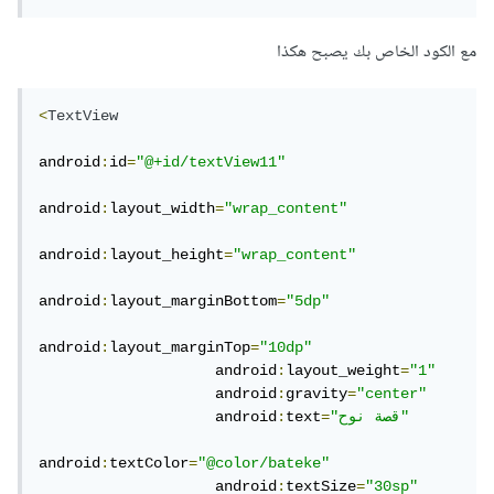
مع الكود الخاص بك يصبح هكذا
<
TextView
android
:
id
=
"@+id/textView11"
android
:
layout_width
=
"wrap_content"
android
:
layout_height
=
"wrap_content"
android
:
layout_marginBottom
=
"5dp"
android
:
layout_marginTop
=
"10dp"
                    android
:
layout_weight
=
"1"
                    android
:
gravity
=
"center"
"قصة نوح"
=
text
:
                    android
android
:
textColor
=
"@color/bateke"
                    android
:
textSize
=
"30sp"