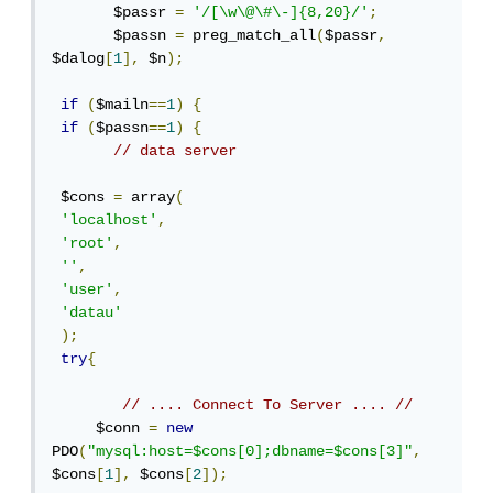
       $passr 
=
'/[\w\@\#\-]{8,20}/'
;
       $passn 
=
 preg_match_all
(
$passr
,
$dalog
[
1
],
 $n
);
if
(
$mailn
==
1
)
{
if
(
$passn
==
1
)
{
// data server
 $cons 
=
 array
(
'localhost'
,
'root'
,
''
,
'user'
,
'datau'
);
try
{
// .... Connect To Server .... //
     $conn 
=
new
PDO
(
"mysql:host=$cons[0];dbname=$cons[3]"
,
$cons
[
1
],
 $cons
[
2
]);