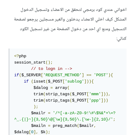
اخواني عندي كود برمجي لتحقق من الاعضاء وتسجيل الدخول
المشكل كيف اخلي الاعضاء يدخلون والغير مسجلين يرجعو لصفحة
التسجيل ومنع اي احد من دخول الصفحة من غير تسجيل الكود
كتالي:
<?
php

session_start
();
// to logn in -->
if
(
$_SERVER
[
'REQUEST_METHOD'
]
==
'POST'
){
if
(
isset
(
$_POST
[
'sublog'
])){
        $dalog 
=
 array
(
        trim
(
strip_tags
(
$_POST
[
'mmm'
])),
        trim
(
strip_tags
(
$_POST
[
'ppp'
]))
);
       $mailr 
=
'/^[-a-zA-Z0-9!\#\$%&*+\=?
^_.{|}~]{3,50}\@[\w]{3,50}\.[\w-]{2,10}/'
;
       $mailn 
=
 preg_match
(
$mailr
,
$dalog
[
0
],
 $k
);