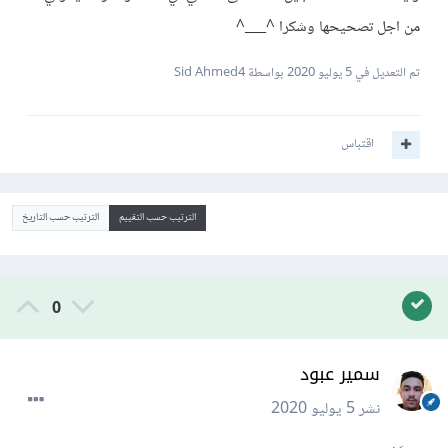
من اجل تصحيحها وشكرا ^___^
تم التعديل في
5 يوليو 2020
بواسطة Sid Ahmed4
اقتباس
الترتيب حسب التقييم
الترتيب حسب التاريخ
0
سمير عبود
نشر
5 يوليو 2020