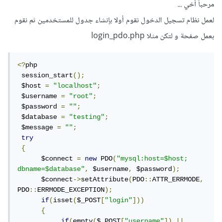
مرحباً أخي ...
لعمل نظام تسجيل الدخول نقوم أولا بإنشاء جدول للمستخدمين ثم نقوم
بعمل صفحة و لتكن مثلا login_pdo.php
<?
php  

 session_start
();
 $host 
=
"localhost"
;
 $username 
=
"root"
;
 $password 
=
""
;
 $database 
=
"testing"
;
 $message 
=
""
;
try
{
      $connect 
=
new
 PDO
(
"mysql:host=$host; 
dbname=$database"
,
 $username
,
 $password
);
      $connect
->
setAttribute
(
PDO
::
ATTR_ERRMODE
,
PDO
::
ERRMODE_EXCEPTION
);
if
(
isset
(
$_POST
[
"login"
]))
{
if
(
empty
(
$_POST
[
"username"
])
||