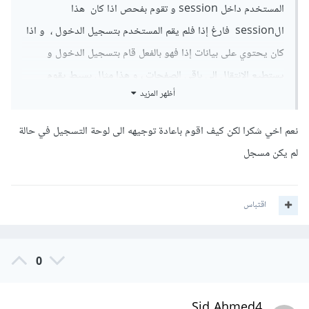
المستخدم داخل session و تقوم بفحص اذا كان هذا
الsession فارغ إذا فلم يقم المستخدم بتسجيل الدخول ، و اذا
كان يحتوي على بيانات إذا فهو بالفعل قام بتسجيل الدخول و
يستطيع الإنتقال الى باقي الصفحات ، و هذا مثال بسيط يقوم
أظهر المزيد
بعملية فحص تسجيل الدخول
نعم اخي شكرا لكن كيف اقوم باعادة توجيهه الى لوحة التسجيل في حالة
لم يكن مسجل
//start session
session_start
();
//check do the person logged in
اقتباس
if
(
$_SESSION
[
'username'
]==
NULL
){
//haven't log in
    echo 
"You haven't log in"
;
}
else
{
0
//Logged in
    echo 
"Successfully log in!"
;
}
Sid Ahmed4