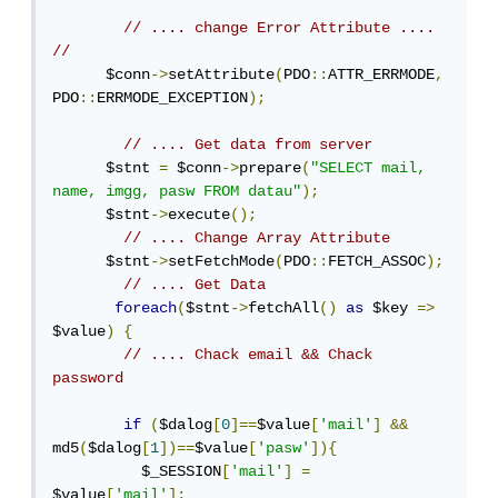
// .... change Error Attribute .... 
//
      $conn
->
setAttribute
(
PDO
::
ATTR_ERRMODE
,
PDO
::
ERRMODE_EXCEPTION
);
// .... Get data from server
      $stnt 
=
 $conn
->
prepare
(
"SELECT mail, 
name, imgg, pasw FROM datau"
);
      $stnt
->
execute
();
// .... Change Array Attribute
      $stnt
->
setFetchMode
(
PDO
::
FETCH_ASSOC
);
// .... Get Data
foreach
(
$stnt
->
fetchAll
()
as
 $key 
=>
$value
)
{
// .... Chack email && Chack 
password
if
(
$dalog
[
0
]==
$value
[
'mail'
]
&&
md5
(
$dalog
[
1
])==
$value
[
'pasw'
]){
          $_SESSION
[
'mail'
]
=
$value
[
'mail'
];