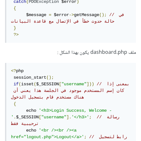
catch
(
PDOException
 $error
)
{
// في 
();
getMessage
->
 $error
=
      $message 
حالة حدوث خطأ في الإتصال مع قاعدة البيانات
}
?>
ملف dashboard.php يكون بهذا الشكل :
<?
php  

 session_start
();
// بمعنى إذا 
]))
"username"
[
$_SESSION
(
isset
(
if
كان إسم المستخدم موجود في الجلسة هذا يعني أن 
هناك مستخدم قام بتسجيل الدخول  
{
      echo 
'<h3>Login Success, Welcome - 
// رسالة 
;
'</h3>'
].
"username"
[
$_SESSION
.
'
ترحيبية فقط
      echo 
'<br /><br /><a 
// رابط لتسجيل 
;
href="logout.php">Logout</a>'