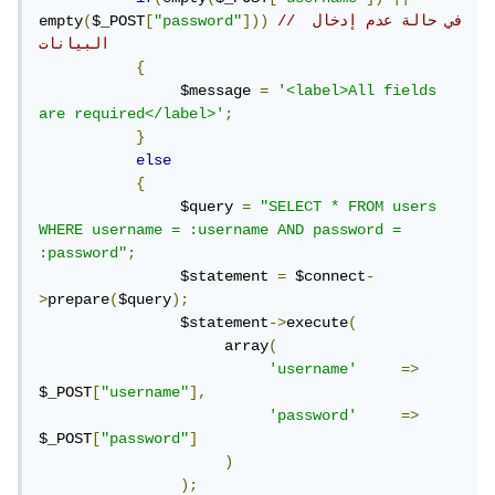
// في حالة عدم إدخال 
]))
"password"
[
$_POST
(
empty
البيانات 
{
                $message 
=
'<label>All fields 
are required</label>'
;
}
else
{
                $query 
=
"SELECT * FROM users 
WHERE username = :username AND password = 
:password"
;
                $statement 
=
 $connect
-
>
prepare
(
$query
);
                $statement
->
execute
(
                     array
(
'username'
=>
$_POST
[
"username"
],
'password'
=>
$_POST
[
"password"
]
)
);