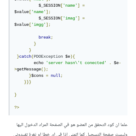
          $_SESSION
[
'name'
]
=
$value
[
'name'
];
          $_SESSION
[
'imag'
]
=
$value
[
'imgg'
];
break
;
}
}
}
catch
(
PDOException
 $e
){
        echo 
'server hasn\'t conected'
.
 $e
-
>
getMessage
();
}
$cons 
=
null
;
}}}
}
?>
علما ان كود التحقق من العضو هو في الصفحة المراد الدخول اليها
وليست صفحة التسجيل كما اتمنى اذا في اي خطا او ثغرة تفيدوني