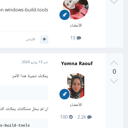
ion windows-build-tools
الأعضاء
15
اقتباس
Yomna Raouf
نشر
13 يوليو 2020
0
يمكنك تجربة هذا الأمر
الأعضاء
ان لم يحل مشكلتك يمكنك كتابة
100
2.2k
s-build-tools