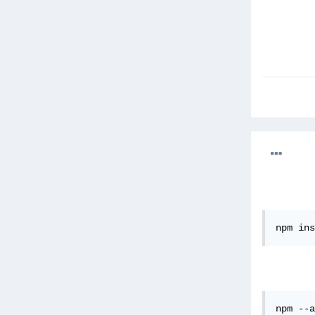
npm ins
npm --a