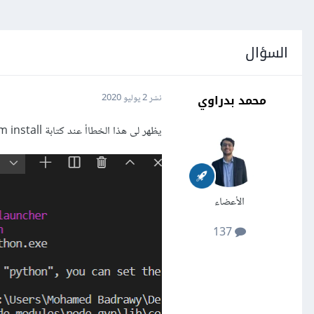
السؤال
محمد بدراوي
نشر
2 يوليو 2020
يظهر لى هذا الخطاأ عند كتابة npm install لرؤية مشروع حملته من github
الأعضاء
137