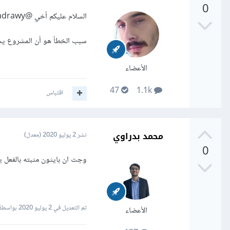
0
السلام عليكم أخي
@Mohamed Badrawy
سبب الخطأ هو أن المشروع يحتاج إلى python لذلك قم بتثبيت الإصد
الأعضاء
47
1.1k
اقتباس
محمد بدراوي
نشر
2 يوليو 2020
(معدل)
0
وجت ان بايثون مثبته بالفعل يبدو ان الم
تم التعديل في
2 يوليو 2020
بواسطة amed Badrawy
الأعضاء