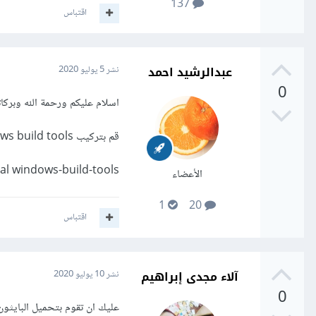
137
اقتباس
عبدالرشيد احمد
نشر
5 يوليو 2020
0
اسلام عليكم ورحمة الله وبركات
قم بتركيب windows build tools و اضافت مسار python بكود التالي:
bal windows-build-tools
الأعضاء
1
20
اقتباس
آلاء مجدى إبراهيم
نشر
10 يوليو 2020
0
عليك ان تقوم بتحميل البايثون 