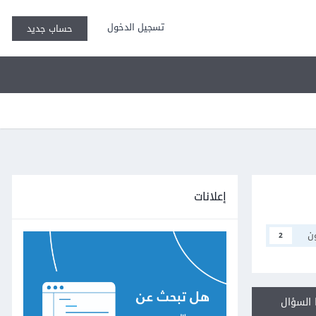
تسجيل الدخول
حساب جديد
إعلانات
ن
2
السؤال