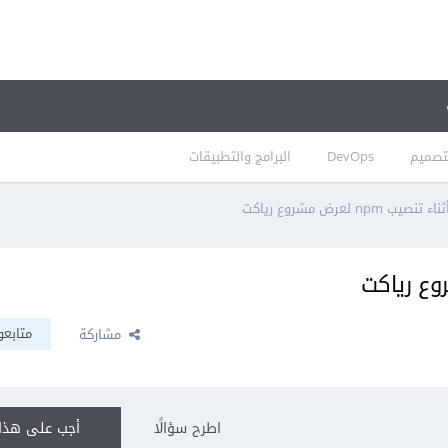
تصميم
DevOps
البرامج والتطبيقات
ب npm لعرض مشروع رياكت
متابعو
مشاركة
اطرح سؤالًا
أجب على هذا 