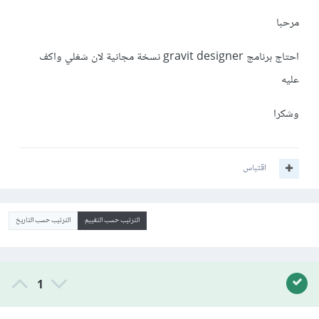
مرحبا
احتاج برنامج gravit designer نسخة مجانية لان شغلي واكف
عليه
وشكرا
اقتباس
الترتيب حسب التقييم
الترتيب حسب التاريخ
1