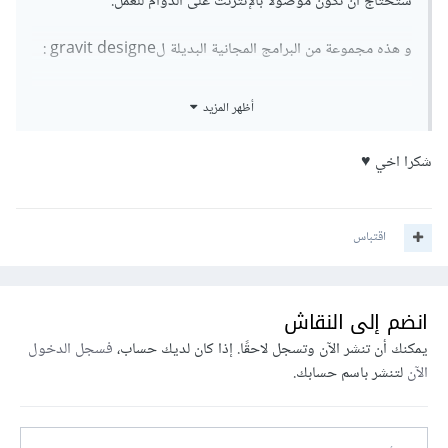
ستحتاج أن تكون موصولًا بالإنترنت على الدوام للعمل.
و هذه مجموعة من البرامج المجانية البديلة لgravit designe :
Inkscape
1 -
أظهر المزيد
2 - Vectornator
شكرا اخي ♥
3 - Figma
اقتباس
GRAVIT
4 -
GIMP
5 -
انضم إلى النقاش
يمكنك أن تنشر الآن وتسجل لاحقًا. إذا كان لديك حساب،
فسجل الدخول
الآن
لتنشر باسم حسابك.