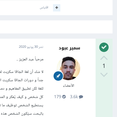
اقتباس
سمير عبود
نشر
30 يونيو 2020
مرحباً عبد العزيز ..
1
لا شك أن لغة الجافا سكربت لغة
الأعضاء
للغة لكن تطبيق المفاهيم و دم
كل شخص و كيف يُفكر و المشكل
179
3.6k
يستطيع الشخص توظيف ما تعلم
بالبحث سيُكون الشخص هذه الم