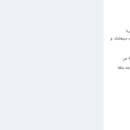
رة
ء سيُعلمك و
حديثة من
وجه بلغة