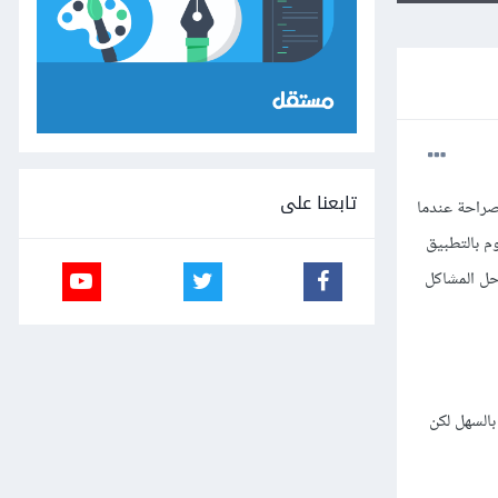
تابعنا على
ا سكربت وبدأت مع قناة الزيرو وإلى الآن توقفت عند دروس Function لأني بصراحة عندما
م بالتطبيق
حل المشاكل
بالسهل لكن