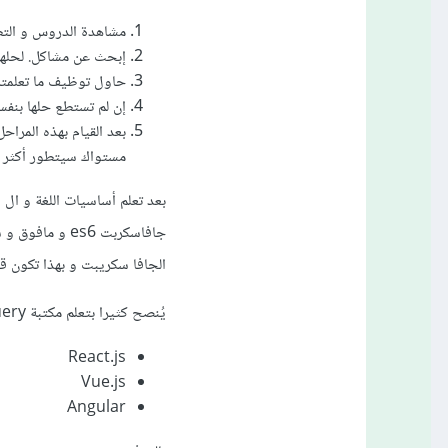
مشاهدة الدروس و التطب
إبحث عن مشاكل. لحلها 
حاول توظيف ما تعلمت
إن لم تستطع حلها بنفس
بعد القيام بهذه المرا
مستواك سيتطور أكثر
جافاسكربت es6 
الجافا سكريبت و بهذا تكون 
يُنصح كثيرا بتعلم مكتبة jQuery قبل تعلم es6 و أخيراً أنصحك بتعلم أحد أطر عمل اللغة ك
React.js
Vue.js
Angular