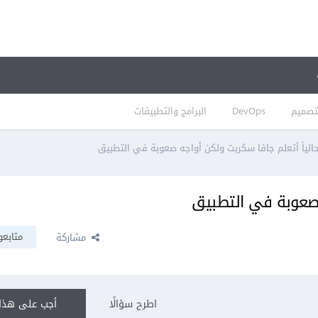
تصميم
DevOps
البرامج والتطبيقات
الياً أتعلم جافا سكربت ولكن أواجه صعوبة في التطبيق
ه صعوبة في التطبيق
متابعو
مشاركة
اطرح سؤالًا
أجب على هذا 