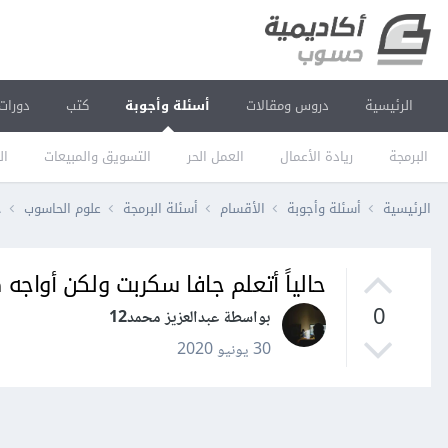
الرئيسية
دروس ومقالات
أسئلة وأجوبة
كتب
دورات
البرمجة
ريادة الأعمال
العمل الحر
التسويق والمبيعات
ال
الرئيسية
أسئلة وأجوبة
الأقسام
أسئلة البرمجة
علوم الحاسوب
ح
حالياً أتعلم جافا سكربت ولكن أواج
0
بواسطة عبدالعزيز محمد12
30 يونيو 2020