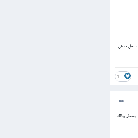
ولة حل بعض
1
يخطر ببالك