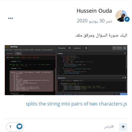
Hussein Ouda
نشر
30 يونيو 2020
اليك صورة السؤال ومرفق ملف
splits the string into pairs of two characters.js
اقتباس
1