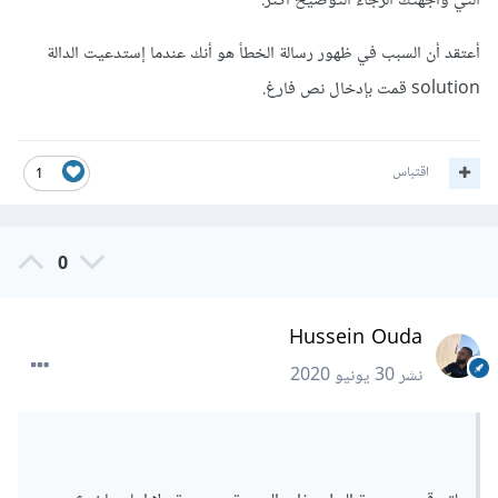
التي واجهتك الرجاء التوضيح أكثر.
for
(
var
 i 
=
0
;
 i 
<
 collector
.
length
;
i
++)
{
أعتقد أن السبب في ظهور رسالة الخطأ هو أنك عندما إستدعيت الدالة
var
 pairString 
=
""
solution قمت بإدخال نص فارغ.
     pairString 
=
 collector
[
i
].
join
(
""
)
     result
.
push
(
pairString
)
}
if
(
result
[
result
.
length 
-
1
].
length 
%
2
اقتباس
1
!==
0
)
{
     result
[
result
.
length 
-
1
]
+=
"_"
}
return
 result
;
0
}
Hussein Ouda
نشر
30 يونيو 2020