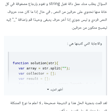
السؤال يطلب منك عمل دالة تقبل string و تقوم بإرجاع مصفوفة في كل
'cd', 'ef']
خانة منها تحتوي على حرفين من النص , في حال إذا ما كان عدد حروف
النص فردي و ليس جوزي إذا أخر حرف يتبقى وحيدًا قم بإضافة "_" إليه
ليصبح متكون من حرفين.
والاجابة التي كتبتها هي :
function
 solution
(
str
){
var
 array 
=
 str
.
split
(
""
);
var
 collector 
=
[];
var
 result 
=
[];
for
(
var
 i 
=
0
;
 i 
<
 array
.
length
;
 i 
=
 i 
أظهر المزيد
+
2
)
{
var
 pair 
=
[];
     pair
.
push
(
array
[
i
],
 array
[
i 
+
1
])
لقد قمت بتجربة الحل هذا و النتيجة صحيحة , لا اعلم ما نوع المشكلة
     collector
.
push
(
pair
)
}