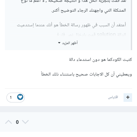
لقد قمت بتجربة الحل هذا و النتيجة صحيحة , لا اعلم ما نوع
المشكلة التي واجهتك الرجاء التوضيح أكثر.
أعتقد أن السبب في ظهور رسالة الخطأ هو أنك عندما إستدعيت
الدالة solution قمت بإدخال نص فارغ.
أظهر المزيد
كتبت الكودكما هو دون استدعاء دالة
ويعطيني أن كل الاجابات صحيح باستثناء ذلك الخطأ
اقتباس
1
0