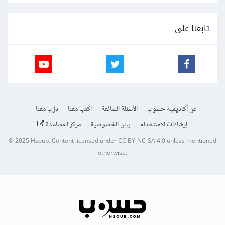
تابعنا على
عن أكاديمية حسوب
الأسئلة الشائعة
اكتب معنا
درّب معنا
إرشادات الاستخدام
بيان الخصوصية
مركز المساعدة
© 2025
Hsoub
.
Content licensed under
CC BY-NC-SA 4.0
unless mentioned
otherwise.