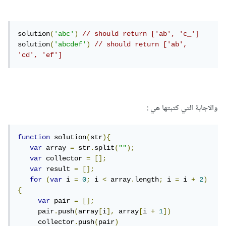
solution
(
'abc'
)
// should return ['ab', 'c_']
solution
(
'abcdef'
)
// should return ['ab', 
'cd', 'ef']
والاجابة التي كتبتها هي :
function
 solution
(
str
){
var
 array 
=
 str
.
split
(
""
);
var
 collector 
=
[];
var
 result 
=
[];
for
(
var
 i 
=
0
;
 i 
<
 array
.
length
;
 i 
=
 i 
+
2
)
{
var
 pair 
=
[];
     pair
.
push
(
array
[
i
],
 array
[
i 
+
1
])
     collector
.
push
(
pair
)