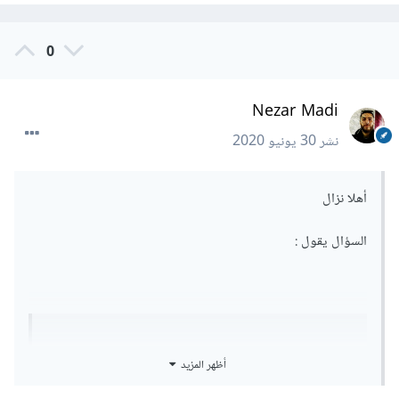
0
Nezar Madi
نشر
30 يونيو 2020
أهلا نزال
السؤال يقول :
solution
(
'abc'
)
// should return ['ab', 
أظهر المزيد
'c_']
solution
(
'abcdef'
)
// should return ['ab', 