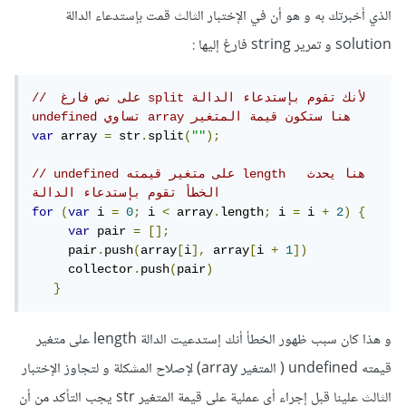
الذي أخبرتك به و هو أن في الإختبار الثالث قمت بإستدعاء الدالة
solution و تمرير string فارغ إليها :
//  على نص فارغ split لأنك تقوم بإستدعاء الدالة  
undefined تساوي array هنا ستكون قيمة المتغير
var
 array 
=
 str
.
split
(
""
);
// undefined على متغير قيمته length  هنا يحدث 
الخطأ تقوم بإستدعاء الدالة 
for
(
var
 i 
=
0
;
 i 
<
 array
.
length
;
 i 
=
 i 
+
2
)
{
var
 pair 
=
[];
     pair
.
push
(
array
[
i
],
 array
[
i 
+
1
])
     collector
.
push
(
pair
)
}
و هذا كان سبب ظهور الخطأ أنك إستدعيت الدالة length على متغير
قيمته undefined ( المتغير array) لإصلاح المشكلة و لتجاوز الإختبار
الثالث علينا قبل إجراء أي عملية على قيمة المتغير str يجب التأكد من أن