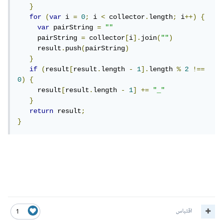
}
for
(
var
 i 
=
0
;
 i 
<
 collector
.
length
;
 i
++)
{
var
 pairString 
=
""
     pairString 
=
 collector
[
i
].
join
(
""
)
     result
.
push
(
pairString
)
}
if
(
result
[
result
.
length 
-
1
].
length 
%
2
!==
0
)
{
     result
[
result
.
length 
-
1
]
+=
"_"
}
return
 result
;
}
اقتباس
1