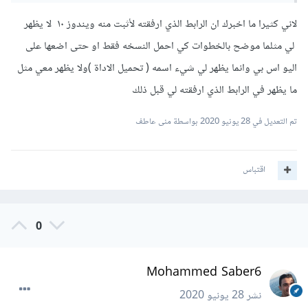
هناك برامج خبيثة أو فيروسات في جهازك.
لاني كثيرا ما اخبرك ان الرابط الذي ارفقته لأثبت منه ويندوز ١٠ لا يظهر
تحميل النسخة وتنصيبها من على فلاش وتثبيتها ومن ثم
لي مثلما موضح بالخطوات كي احمل النسخه فقط او حتى اضعها على
تحدثيها تلقائيا بعد التثبيت وبعد تثبيت برامج النسخة تقومي
بتحديثهم وهذه أفضل طريقة من خلال خبرتي الشخصية.
اليو اس بي وانما يظهر لي شيء اسمه ( تحميل الاداة )ولا يظهر معي مثل
ما يظهر في الرابط الذي ارفقته لي قبل ذلك
تم التعديل في
28 يونيو 2020
بواسطة منى عاطف
اقتباس
0
Mohammed Saber6
نشر
28 يونيو 2020