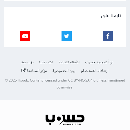
تابعنا على
عن أكاديمية حسوب
الأسئلة الشائعة
اكتب معنا
درّب معنا
إرشادات الاستخدام
بيان الخصوصية
مركز المساعدة
© 2025
Hsoub
.
Content licensed under
CC BY-NC-SA 4.0
unless mentioned
otherwise.