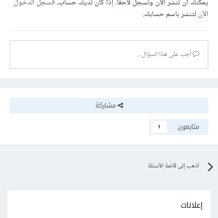
يمكنك أن تنشر الآن وتسجل لاحقًا. إذا كان لديك حساب،
فسجل الدخول
return
(
decimal_number 
%
2
+
10
*
الآن
لتنشر باسم حسابك.
MybinaryVal
(
par 
/
2
));
}
}
أجب على هذا السؤال...
// كود التسشغيل
int
 main
()
{
int
 par 
=
10
;
    cout 
<<
MybinaryVal
(
par
);
مشاركة
return
0
;
}
متابعون
1
اذهب إلى قائمة الأسئلة
إعلانات