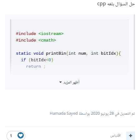
// اذا كان الرقم أكبر من صفر يتم 
حل السؤال بلغه cpp
تنفيذ الإقتران
}
else
{
return
(
decimal_number 
%
2
+
10
*
MybinaryVal
(
par 
/
2
));
#include
}
<iostream>
}
#include
<cmath>
){
 bitIdx
int
,
 num
int
(
 printBin
void
// كود التسشغيل
static
int
if
 main
(
bitIdx
()
<
0
)
{
return
;
int
 par 
=
10
;
  std
    cout 
::
cout
<<
<<
MybinaryVal
((
num
&(
1
<<
(
par
bitIdx
);
))?
1
:
0
);
أظهر المزيد
  printBin
return
(
0
num
;
,
 bitIdx
-
1
);
}
}
static
void
 decNum
(
int
 num
,
int
 bits
){
if
(
num
<
0
)
تم التعديل في
28 يونيو 2020
بواسطة Hamada Sayed
return
;
  printBin 
(
num
,
 bits
-
1
);
اقتباس
1
 std
::
cout
<<
std
::
endl
;