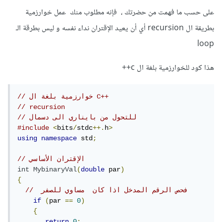
على حسب ما فهمت من حضرتك ، فإنه مطلوب منك عمل خوارزمية
بطريقة ال recursion أي أن يعيد الإقتران نداء نفسه و ليس بطرقة الـ
loop
هذا كود للخوارزمية بلغة ال c++
// خوارزمية بلغة ال C++ 
// recursion 
// للتحول من بايناري الى دسمال 
#include
<
bits
/
stdc
++.
h
>
using
namespace
 std
;
// الإقتران الأساسي
int
MybinaryVal
(
double
 par
)
{
//  فحص الرقم المدخل اذا كان  مساوي للصفر 
if
(
par 
==
0
)
{
return
0
;