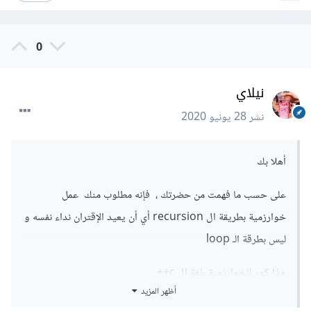
  decNum
(
num
-
1
,
 bits
);
}
0
void
MyBinaryValues
(
double
 par
){
int
 bits
,
 power
;
نيلاي
if
(
par
<=
0.0
)
نشر
28 يونيو 2020
;
return
  bits
=
floor 
(
par
);
  power
=
pow
(
2
,
 bits
)-
1
;
أهلا بك
  decNum
(
power
,
 bits
);
على حسب ما فهمت من حضرتك ، فإنه مطلوب منك عمل
}
خوارزمية بطريقة ال recursion أي أن يعيد الإقتران نداء نفسه و
int
 main
(
int
 argc
,
char
**
argv
){
ليس بطرقة الـ loop
	std
::
cout
<<
"MyBinaryValues(2.4);"
هذا كود للخوارزمية بلغة ال c++
<<
std
::
endl
;
MyBinaryValues
(
2.4
);
أظهر المزيد