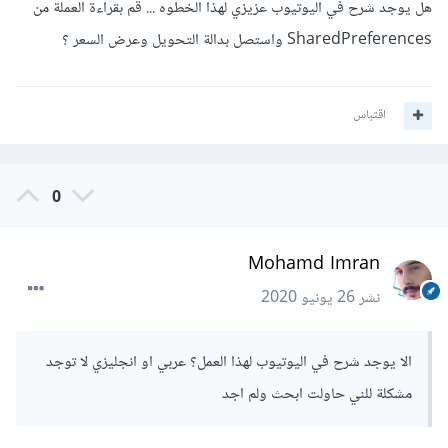
هل يوجد شرح في اليوتيوب عزيزي لهذا الخطوه ... قم بقراءة العملة من
عندما يدخل المستخدم إلى منتج ما، قم بقراءة العملة من
SharedPreferences واستصل بدالة التحويل وعرض السعر ؟
SharedPreferences واستصل بدالة التحويل وعرض السعر.
اقتباس
0
Mohamd Imran
نشر
26 يونيو 2020
الا يوجد شرح في اليوتيوب لهذا العمل؟ عربي او انجليزي لا توجد
مشكلة للني حاولت ابحث ولم اجد