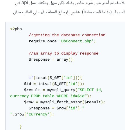
للأسف لم أعثر على شرح خاص بذلك ,لكن سهل يمكنك عمل api في
السيرفر (مثلما قمت سابقاً) خاص بإرجاع العملة بناء على الطلب مثال
<?
php 

//getting the database connection
	require_once 
'DbConnect.php'
;
//an array to display response
	$response 
=
 array
();
if
(
isset
(
$_GET
[
'id'
])){
      $id 
=
 intval
(
$_GET
[
'id'
]);
      $result 
=
 mysqli_query
(
"SELECT id, 
currency FROM table WHERE id=$id"
);
      $row 
=
 mysqli_fetch_assoc
(
$result
);
	$response 
=
 $row
[
'id'
].
" 
"
.
$row
[
'currency'
];
}