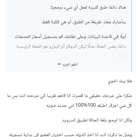
هناك دائمًا طرق كثيرة لعمل أي شيء برمجيًا.
سأشارك معك طريقة من الطرق، أو هي فكرة فقط.
أولًا في قاعدة البيانات وعلى نظامك قم بتسجيل أسعار المنتجات
دائمًا بنفس العملة، مثلًا ليكن الدولار أو اليورو هو العملة الرئيسية
للتطبيق.
أظهر المزيد
بعد ذلك يجب أن تنشئ دالة للتحويل، الدالة ستشبه هذه الدالة،
وستختلف حسب اللغة البرمجية التي تستعملها.
هلا بيك اخوي
شكرا على شرحك حقيقي ما قصرت انا فاهم تقريبا الي شرحته انت بس ما
كل شي اعرف اطبقه 100%100 لني جديد شويه
float
 price
(
float
 price
,
 string currency
)
{
switch
(
currency
){
ولكن انا ابرمج بلغة الجافا تطبيق اندرويد
case
'USD'
:
return
 price
;
ومثل ما ذكرت انت انا اخذ الدوله حسب اختيار العضو في بداية تسجيله