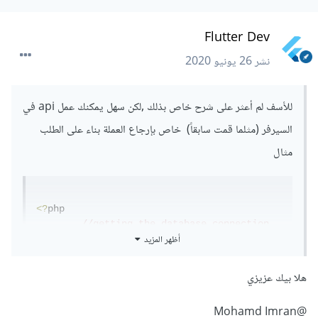
Flutter Dev
نشر
26 يونيو 2020
للأسف لم أعثر على شرح خاص بذلك ,لكن سهل يمكنك عمل api في
السيرفر (مثلما قمت سابقاً) خاص بإرجاع العملة بناء على الطلب
مثال
<?
php 

//getting the database connection
أظهر المزيد
	require_once 
'DbConnect.php'
;
//an array to display response
هلا بيك عزيزي
	$response 
=
 array
();
@Mohamd Imran