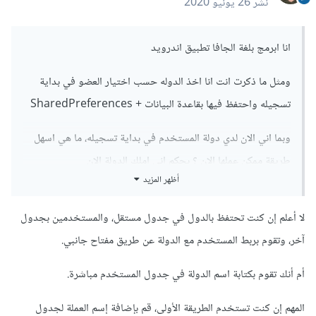
نشر
26 يونيو 2020
جافاسكربت نجد مكتبة
money.js
التي تقوم بعملية التحويل عن
طريق إحدى دوالها.
انا ابرمج بلغة الجافا تطبيق اندرويد
ويمكن أن تجد مكتبات حسب اللغة البرمجية التي تستخدمها لعمل
ومثل ما ذكرت انت انا اخذ الدوله حسب اختيار العضو في بداية
هذا التحويل.
تسجيله واحتفظ فيها بقاعدة البيانات + SharedPreferences
هناك بعض المكتبات تعتمد على مواقع للحصول على قيمة التحويل.
وبما اني الان لدي دولة المستخدم في بداية تسجيله، ما هي اسهل
طريقة ممكن عملها الان ؟ بحكم اني املك الدولة الان
أظهر المزيد
لا أعلم إن كنت تحتفظ بالدول في جدول مستقل، والمستخدمين بجدول
آخر، وتقوم بربط المستخدم مع الدولة عن طريق مفتاح جانبي.
أم أنك تقوم بكتابة اسم الدولة في جدول المستخدم مباشرة.
المهم إن كنت تستخدم الطريقة الأولى، قم بإضافة إسم العملة لجدول