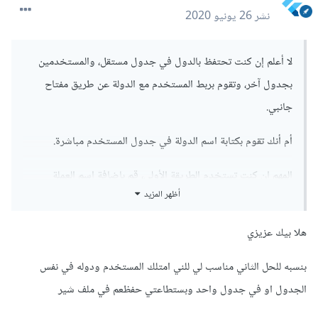
نشر
26 يونيو 2020
لا أعلم إن كنت تحتفظ بالدول في جدول مستقل، والمستخدمين
بجدول آخر، وتقوم بربط المستخدم مع الدولة عن طريق مفتاح
جانبي.
أم أنك تقوم بكتابة اسم الدولة في جدول المستخدم مباشرة.
المهم إن كنت تستخدم الطريقة الأولى، قم بإضافة إسم العملة
أظهر المزيد
لجدول الدولة، وقم بتسجيل عملة المستخدم ف
SharedPreferences أيضًا بنفس الطريقة التي قمت بها
هلا بيك عزيزي
بتسجيل دولة المستخدم.
بنسبه للحل الثاني مناسب لي للني امتلك المستخدم ودوله في نفس
وإن كنت تستخدم الطريقة الثانية، قم عندها بإضافة اسم العملة
الجدول او في جدول واحد وبستطاعتي حفظعم في ملف شير
لجدول المستخدم، وتسجيلها أيضًا في SharedPreferences.