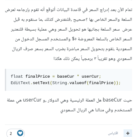
تمام الأن بعد إدراج السعر في قاعدة البيانات أتوقع أنه تقوم بإرجاعه لعرض
السلعة والسعر الخاص بها ؟صحيح ,فلنفترض كذلك ,ما سنقوم به قبل
عرض سعر السلعة بجانبها هو تحويل السعر وهي عملية بسيطة فلنعتبر
السعر الخاص بالسلعة المعروضة ٥$ والمستخدم المسجل الدخول من
السعودية ,نقوم بتحويل السعر مباشرة بضرب السعر بسعر صرف الريال
السعودي وهو تقريباً ٣ برمجياً يمكن ذلك هكذا
float
 finalPrice 
=
 baseCur 
*
 userCur
;
EditText
.
setText
(
String
.
valueof
(
finalPrice
));
حيث baseCur هل العملة الرئيسية وهي الدولار ,و userCur هي عملة
المستخدم وفي مثالنا هي الريال السعودي
اقتباس
2