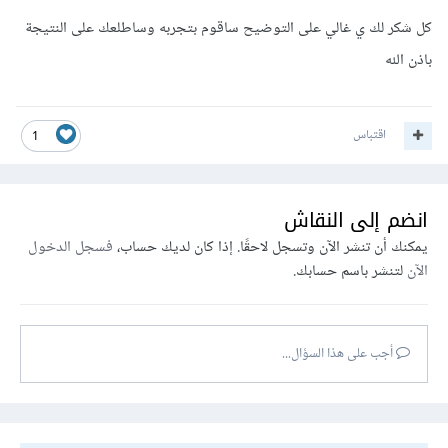
كل شكر لك ي غالي على التوضيح ساقوم بتجربه وساطلعك على النتيجة
باذن الله
float
 finalPrice 
=
 baseCur 
*
 userCur
;
EditText
.
setText
(
String
.
valueof
(
finalPrice
)
);
اقتباس
1
حيث baseCur هل العملة الرئيسية وهي الدولار ,و userCur هي
عملة المستخدم وفي مثالنا هي الريال السعودي
انضم إلى النقاش
يمكنك أن تنشر الآن وتسجل لاحقًا. إذا كان لديك حساب،
فسجل الدخول
الآن
لتنشر باسم حسابك.
أجب على هذا السؤال...