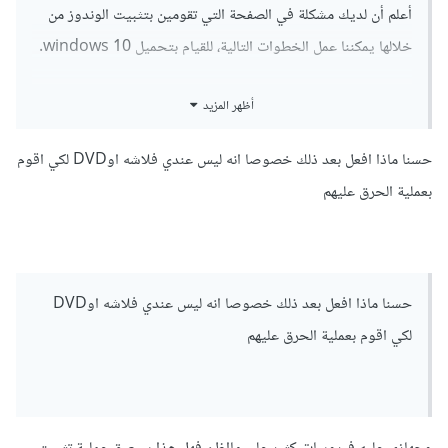
أعلم أن لديك مشكلة في الصفحة التي تقومين بتثبيت الوندوز من
خلالها يمكننا عمل الخطوات التالية، للقيام بتحميل windows 10.
بداية نقوم بالدخول على صفحة تحميل الويندوز 10 من هنا:
رابط
أظهر المزيد
الصفحة
حسنا ماذا افعل بعد ذلك خصوصا انه ليس عندي فلاشه اوDVD لكي اقوم
بعد ذلك قومي بالضغط على Ctrl + shift + i أو الضغط على الزر
بعملية الحرق عليهم
الأيمن من الفأرة ثم إختيار خيار inspect
حسنا ماذا افعل بعد ذلك خصوصا انه ليس عندي فلاشه اوDVD
لكي اقوم بعملية الحرق عليهم