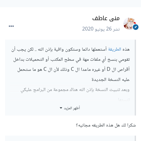
منى عاطف
نشر
26 يونيو 2020
هذه
الطريقة
أستعملها دائما وستكون وافية بإذن الله .. لكن يجب أن
تقومي بنسخ أي ملفات مهة في سطح المكتب أو التحميلات بداخل
أقراص ال D أو غيره ماعدا ال C وذلك لأن ال C هو ما ستحمل
عليه النسخة الجديدة
وبعد تثبيت النسخة بإذن الله هناك مجموعة من البرامج عليكي
تثبيتها
أظهر المزيد
DirectX
netFramework
.
شكرا لك هل هذه الطريقه مجانيه؟