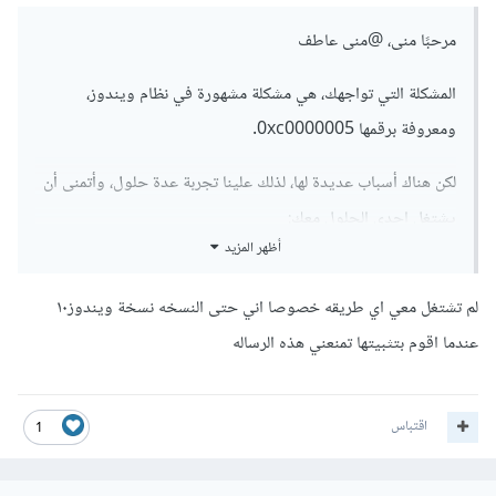
مرحبًا منى،
@منى عاطف
المشكلة التي تواجهك، هي مشكلة مشهورة في نظام ويندوز،
ومعروفة برقمها 0xc0000005.
لكن هناك أسباب عديدة لها، لذلك علينا تجربة عدة حلول، وأتمنى أن
يشتغل إحدى الحلول معك:
أظهر المزيد
نبدأ بالحل الأول: عن طريق كتابة أمر SFC، يقوم أمر SFC بإصلاح
الملفات نظام ويندوز التالفة، ويمكنك متابعة الطريقة في
الفيديو
لم تشتغل معي اي طريقه خصوصا اني حتى النسخه نسخة ويندوز١٠
التالي
.
عندما اقوم بتثبيتها تمنعني هذه الرساله
بعد عمل نفس الخطوات، يجب إعادة تشغيل الحاسوب والتحقق من
اقتباس
أن المشكلة حلت.
1
الحل الثاني هو إيقاف تشغيل DEP: