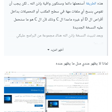
هذه
الطريقة
أستعملها دائما وستكون وافية بإذن الله .. لكن يجب أن
تقومي بنسخ أي ملفات مهة في سطح المكتب أو التحميلات بداخل
أقراص ال D أو غيره ماعدا ال C وذلك لأن ال C هو ما ستحمل
عليه النسخة الجديدة
وبعد تثبيت النسخة بإذن الله هناك مجموعة من البرامج عليكي
تثبيتها
أظهر المزيد
DirectX
netFramework
.
لماذا لا يظهر عندي مثل ما يظهر عنده