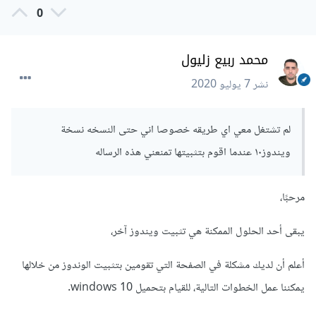
0
لعمل هذه الخطوات، يمكنك متابعة هذا
الفيديو
، يجب القيام بجميع
المراحل بإستناء المرحلة الأخيرة، في الفيديو قام صاحب الفيديو
محمد ربيع زليول
بإضافة Internet explorer، أنت عليك إضافة جميع البرامج التي
نشر
7 يوليو 2020
تسبب لك مشكلة 0xc0000005.
الحل الثالث هو الرجوع لنسخة قديمة من الوندوز الخاص بك، يقوم
لم تشتغل معي اي طريقه خصوصا اني حتى النسخه نسخة
ويندوز بين الوقت والآخر بأخد بعض النسخة الإحتياطية، هذه
ويندوز١٠ عندما اقوم بتثبيتها تمنعني هذه الرساله
النسخ يمكن الرجوع إليها إن حصلت مشكلة في نظام الويندوز،
يمكنك متابعة
الفيديو التالي
والعودة لنسخة قديمة لم تكن تحتوي
مرحبًا،
على مشاكل إن وجدت.
يبقى أحد الحلول الممكنة هي تثبيت ويندوز آخر،
أعلم أن لديك مشكلة في الصفحة التي تقومين بتثبيت الوندوز من خلالها
يمكننا عمل الخطوات التالية، للقيام بتحميل windows 10.