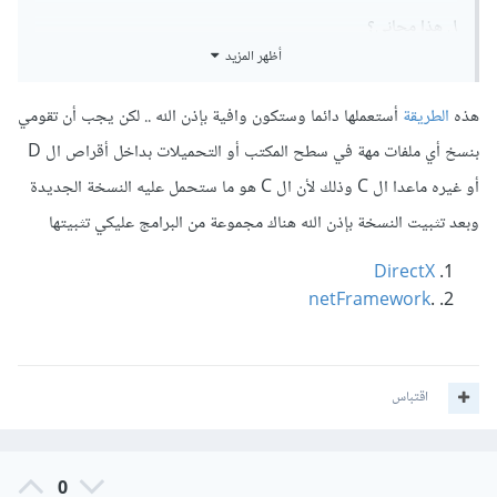
ل هذا مجاني؟
أظهر المزيد
هذه
الطريقة
أستعملها دائما وستكون وافية بإذن الله .. لكن يجب أن تقومي
بنسخ أي ملفات مهة في سطح المكتب أو التحميلات بداخل أقراص ال D
أو غيره ماعدا ال C وذلك لأن ال C هو ما ستحمل عليه النسخة الجديدة
وبعد تثبيت النسخة بإذن الله هناك مجموعة من البرامج عليكي تثبيتها
DirectX
netFramework
.
اقتباس
0