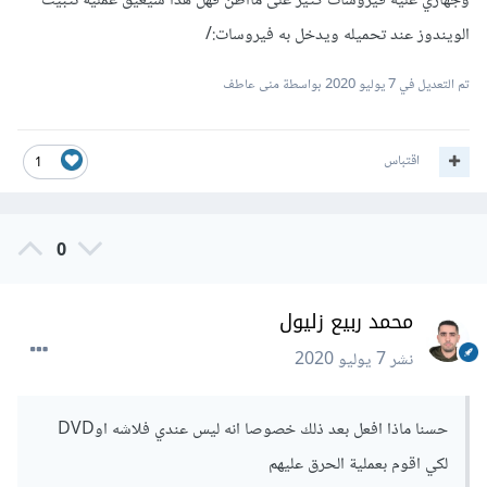
وجهازي عليه فيروسات كثير على مااظن فهل هذا سيعيق عملية تثبيت
الويندوز عند تحميله ويدخل به فيروسات:/
تم التعديل في
7 يوليو 2020
بواسطة منى عاطف
نضغط على 3 نقاط في الزاوية اليمين.
ثم نختار More Tools وبعدها Network Conditions.
اقتباس
1
0
محمد ربيع زليول
نشر
7 يوليو 2020
حسنا ماذا افعل بعد ذلك خصوصا انه ليس عندي فلاشه اوDVD
لكي اقوم بعملية الحرق عليهم