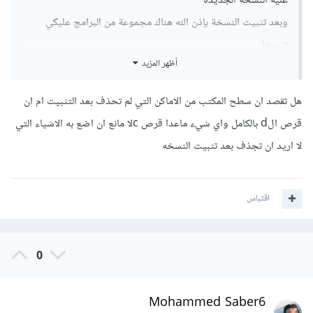
عليه النسخة الجديدة
وبعد تثبيت النسخة بإذن الله هناك مجموعة من البرامج عليكي
تثبيتها
أظهر المزيد
DirectX
netFramework
.
هل تقصد ان سطح المكتب من الاماكن التي لم تحذف بعد التثبيت ام ان
قرص الd بالكامل واي شيء ماعدا قرص cلا مانع ان اضع به الاشياء التي
لا اريد ان تجذف بعد تثبيت النسخه
اقتباس
0
Mohammed Saber6