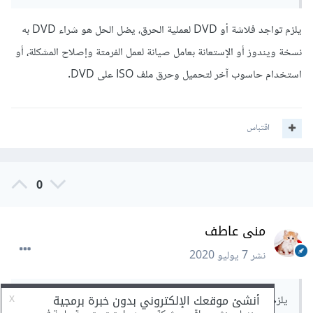
يلزم تواجد فلاشة أو DVD لعملية الحرق، يضل الحل هو شراء DVD به
نسخة ويندوز أو الإستعانة بعامل صيانة لعمل الفرمتة وإصلاح المشكلة، أو
نقوم بحذف إختيار select automatically.
استخدام حاسوب آخر لتحميل وحرق ملف ISO على DVD.
ثم نختار خيار Chrome OS ضمن القائمة.
اقتباس
0
منى عاطف
نشر
7 يوليو 2020
ثم بعد ذلك نقوم بتحديث الصفحة دون إغلاق inspect
يلزم تواجد فلاشة أو DVD لعملية الحرق، يضل الحل هو شراء
بعد ذلك ستظهر واجهة مشابهة للواجهة التالية، قومي بإختيار نسخة