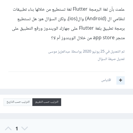
علمت بأن لغة البرمجة Flutter لغة تستطيع من خلالها بناء تطبيقات
لنظامي ال (Android) وال(ios)، ولكن السؤال هو: هل تستطيع
برمجة تطبيق بلغة Flutter على جهازك الويندوز ورفع التطبيق على
متجر app store من خلال الويندوز أم لا؟
تم التعديل في
25 يونيو 2020
بواسطة عبدالعزيز موسى
تعديل صيغة السؤال
اقتباس
الترتيب حسب التقييم
الترتيب حسب التاريخ
1