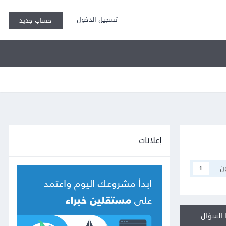
تسجيل الدخول
حساب جديد
إعلانات
ن
1
السؤال