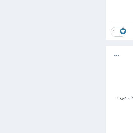
1
فمثلا إذا كنت تريد أن تصبح مصمم انصحك بمتابعة مصطفى مكرم ومحمد خيال ونور ديزاين هذه القنوات ال 3 ستفيدك