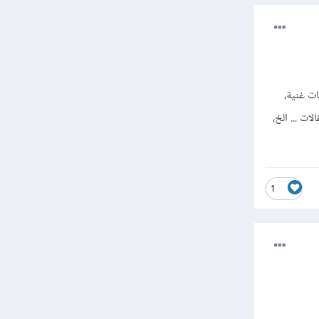
ت غنية،
ت ... الخ،
1