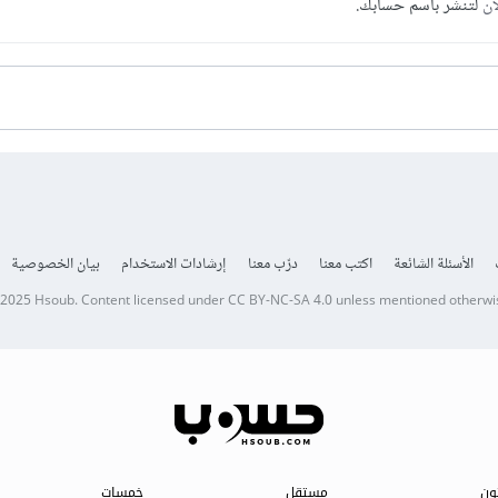
آن
لتنشر باسم حسابك.
الأسئلة الشائعة
اكتب معنا
درّب معنا
إرشادات الاستخدام
بيان الخصوصية
 2025
Hsoub
.
Content licensed under
CC BY-NC-SA 4.0
unless mentioned otherwi