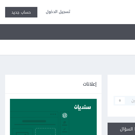
تسجيل الدخول
حساب جديد
إعلانات
ن
0
السؤال