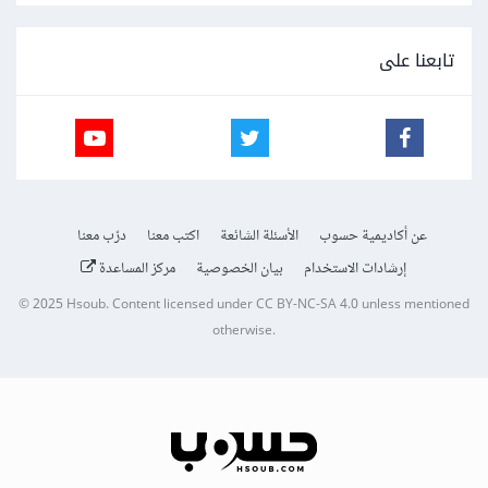
تابعنا على
عن أكاديمية حسوب
الأسئلة الشائعة
اكتب معنا
درّب معنا
إرشادات الاستخدام
بيان الخصوصية
مركز المساعدة
© 2025
Hsoub
.
Content licensed under
CC BY-NC-SA 4.0
unless mentioned
otherwise.