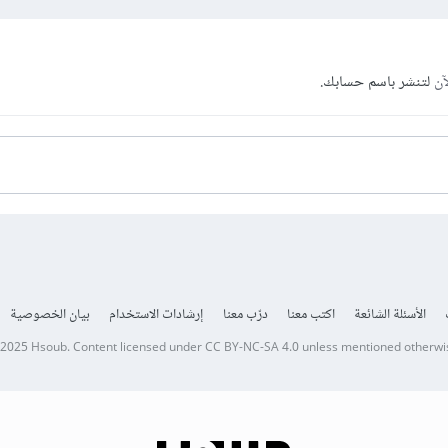
آن
لتنشر باسم حسابك.
الأسئلة الشائعة
اكتب معنا
درّب معنا
إرشادات الاستخدام
بيان الخصوصية
 2025
Hsoub
.
Content licensed under
CC BY-NC-SA 4.0
unless mentioned otherwi