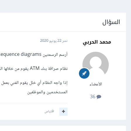
السؤال
محمد الحربي
نشر
22 يونيو 2020
أرسم الرسمتين Use case and sequence diagrams للسيناريو التالي:
نظام صرافة بنك ATM يقوم من خلالها المستخدم بالإطلاع على رصيده وسحب وإيداع مبلغ وتحويل أموال داخليا وخارجيا
إذا واجه النظام أي خلل يقوم الفني بعمل 
الأعضاء
المستخدمين والموظفين
36
اقتباس