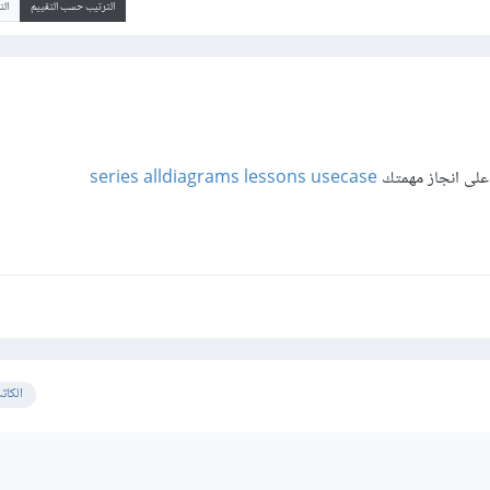
الترتيب حسب التقييم
ال
 على انجاز مهمتك
series alldiagrams lessons usecase
الكات