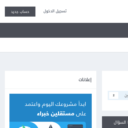
تسجيل الدخول
حساب جديد
إعلانات
ن
2
السؤال